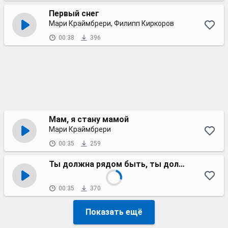
Первый снег
Мари Краймбрери, Филипп Киркоров
00:38
396
Мам, я стану мамой
Мари Краймбрери
00:35
259
Ты должна рядом быть, ты должна всё простить
00:35
370
Показать ещё