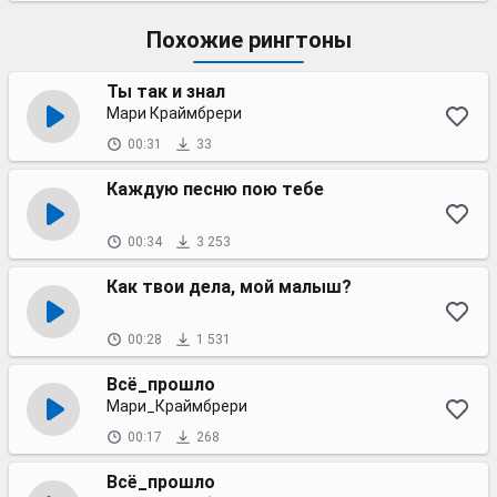
Похожие рингтоны
Ты так и знал
Мари Краймбрери
00:31
33
Каждую песню пою тебе
00:34
3 253
Как твои дела, мой малыш?
00:28
1 531
Всё_прошло
Мари_Краймбрери
00:17
268
Всё_прошло