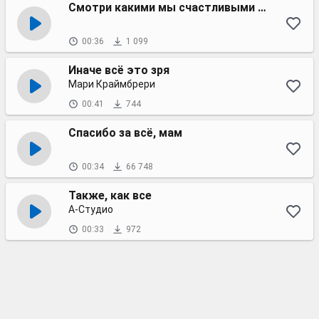
Смотри какими мы счастливыми можем быть
00:36
1 099
Иначе всё это зря
Мари Краймбрери
00:41
744
Спасибо за всё, мам
00:34
66 748
Также, как все
А-Студио
00:33
972