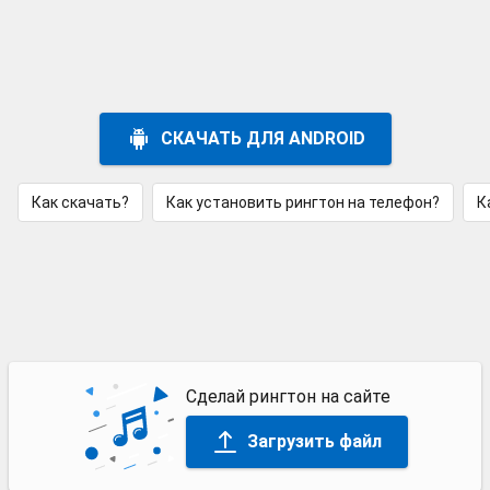
СКАЧАТЬ ДЛЯ ANDROID
Как скачать?
Как установить рингтон на телефон?
К
Сделай рингтон на сайте
Загрузить файл