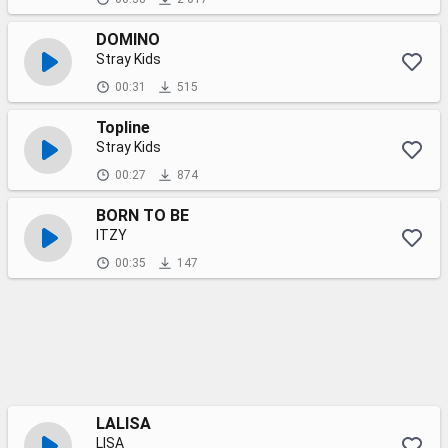
DOMINO
Stray Kids
00:31
515
Topline
Stray Kids
00:27
874
BORN TO BE
ITZY
00:35
147
LALISA
LISA