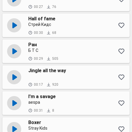
00:27
76
Hall of fame
Стрей Кидс
00:30
68
Ран
Б T С
00:29
505
Jingle all the way
00:17
920
I'm a savage
aespa
00:31
8
Boxer
Stray Kids