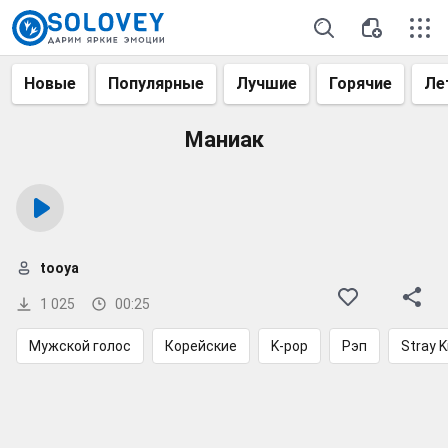
Новые
Популярные
Лучшие
Горячие
Ле
Маниак
tooya
1 025
00:25
Мужской голос
Корейские
K-pop
Рэп
Stray K