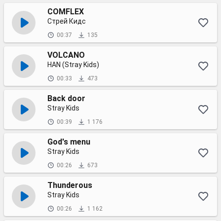
COMFLEX
Стрей Кидс
00:37
135
VOLCANO
HAN (Stray Kids)
00:33
473
Back door
Stray Kids
00:39
1 176
God's menu
Stray Kids
00:26
673
Thunderous
Stray Kids
00:26
1 162