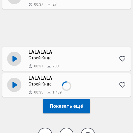
00:37
27
LALALALA
Стрей Кидс
00:31
703
LALALALA
Стрей Кидс
00:35
1 489
Показать ещё