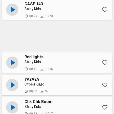
CASE 143
Stray Kids
00:29
1 273
Red lights
Stray Kids
00:41
1 235
YAYAYA
Стрей Кидс
00:30
37
Chk Chk Boom
Stray Kids
00:38
2 017