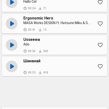
Hallo Cel
00:24
71
Ergonomic Hero
MASA Works DESIGN ft. Hatsune Miku & GUMI
00:41
13
Usseewa
Ado
00:36
360
Шинанай
00:33
418