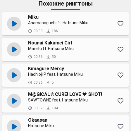
Похожие рингтоны
Miku
Anamanaguchi ft. Hatsune Miku
00:39
186
Nounai Kakumei Girl
Maretu ft. Hatsune Miku
00:36
50
Kimagure Mercy
Hachioji P feat. Hatsune Miku
00:36
5
M@GICAL☆CURE! LOVE ♥ SHOT!
SAWTOWNE feat. Hatsune Miku
00:37
104
Okaasan
Hatsune Miku