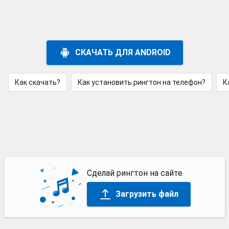
СКАЧАТЬ ДЛЯ ANDROID
Как скачать?
Как установить рингтон на телефон?
К
Сделай рингтон на сайте
Загрузить файл