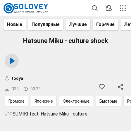
Новые
Популярные
Лучшие
Горячие
Ле
Hatsune Miku - culture shock
tooya
333
00:23
Громкие
Японские
Электронные
Быстрые
Р
TSUMIKI feat. Hatsune Miku - culture