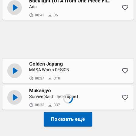
Backlight (UTA from One Piece Film: Red)
Ado
00:41
35
Golden Japang
MASA Works DESIGN
00:37
310
Mukanjyo
Survive Said The Prophet
00:33
337
Показать ещё