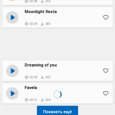
00:49
415
Moonlight fiesta
00:39
481
Dreaming of you
00:38
587
Favela
00:31
569
Показать ещё