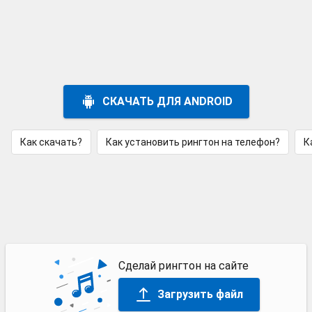
СКАЧАТЬ ДЛЯ ANDROID
Как скачать?
Как установить рингтон на телефон?
К
Сделай рингтон на сайте
Загрузить файл