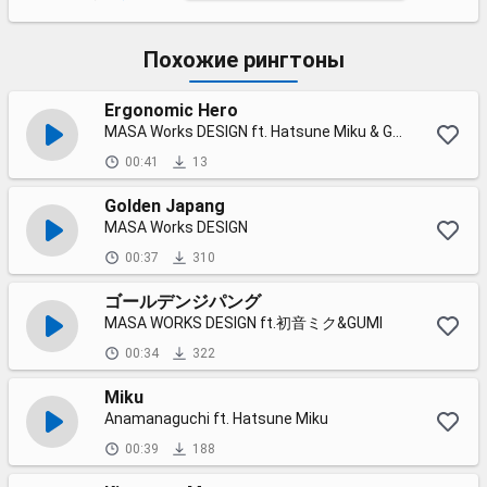
Похожие рингтоны
Ergonomic Hero
MASA Works DESIGN ft. Hatsune Miku & GUMI
00:41
13
Golden Japang
MASA Works DESIGN
00:37
310
ゴールデンジパング
MASA WORKS DESIGN ft.初音ミク&GUMI
00:34
322
Miku
Anamanaguchi ft. Hatsune Miku
00:39
188