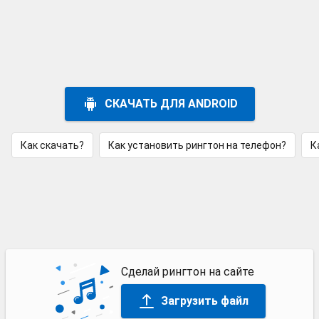
СКАЧАТЬ ДЛЯ ANDROID
Как скачать?
Как установить рингтон на телефон?
К
Сделай рингтон на сайте
Загрузить файл