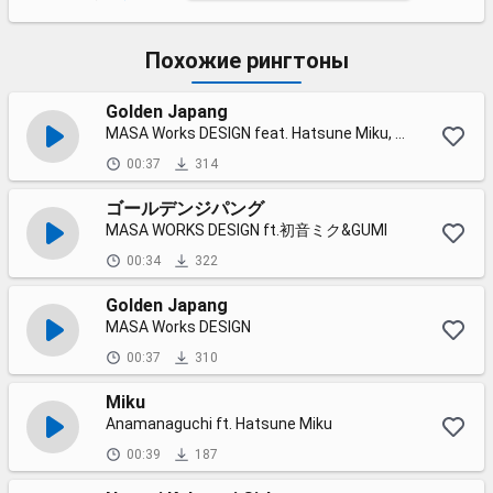
Похожие рингтоны
Golden Japang
MASA Works DESIGN feat. Hatsune Miku, GUMI
00:37
314
ゴールデンジパング
MASA WORKS DESIGN ft.初音ミク&GUMI
00:34
322
Golden Japang
MASA Works DESIGN
00:37
310
Miku
Anamanaguchi ft. Hatsune Miku
00:39
187