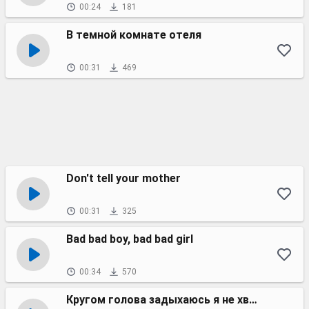
00:24
181
В темной комнате отеля
00:31
469
Don't tell your mother
00:31
325
Bad bad boy, bad bad girl
00:34
570
Кругом голова задыхаюсь я не хватает мне (speed up)