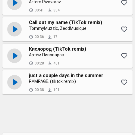
Artem Pivovarov
00:41
384
Call out my name (TikTok remix)
TommyMuzzic, ZeddMusique
00:36
17
Кислород (TikTok remix)
Артём Пивоваров
00:28
481
just a couple days in the summer
RAMPAGE. (tiktok remix)
00:38
101