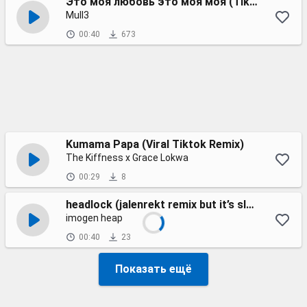
Это моя любовь это моя моя (Tik Tok speed up remix)
Mull3
00:40
673
Kumama Papa (Viral Tiktok Remix)
The Kiffness x Grace Lokwa
00:29
8
headlock (jalenrekt remix but it’s slowed)
imogen heap
00:40
23
Показать ещё