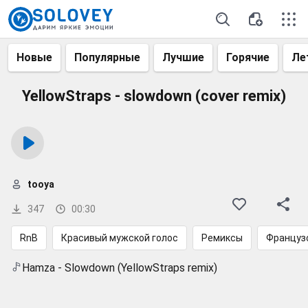
Новые
Популярные
Лучшие
Горячие
Ле
YellowStraps - slowdown (cover remix)
tooya
347
00:30
RnB
Красивый мужской голос
Ремиксы
Француз
Hamza - Slowdown (YellowStraps remix)