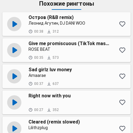
Похожие рингтоны
Остров (R&B remix)
Леонид Агутин, DJ DANI WOO
00:38
312
Give me promiscuous (TikTok mashup)
ROSE BEAT
00:35
573
Sad girlz luv money
Amaarae
00:37
637
Right now with you
00:27
352
Cleared (remix slowed)
Lilithzplug