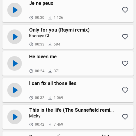
Je ne peux
00:30
1 126
Only for you (Raymi remix)
Kseniya GL
00:33
684
He loves me
00:24
371
I can fix all those lies
00:32
1 069
This is the life (The Sunnefield remix)
Micky
00:42
7 469