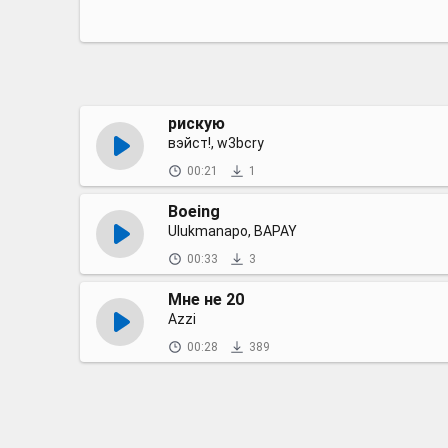
рискую
вэйст!, w3bcry
00:21
1
Boeing
Ulukmanapo, BAPAY
00:33
3
Мне не 20
Azzi
00:28
389