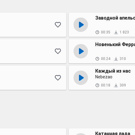
Заводной апельс
00:35
1 823
Новенький Ферр
00:24
310
Каждый из нас
Nebezao
00:18
309
Катанная лада