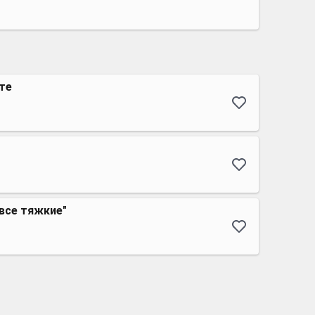
ате
все тяжкие"