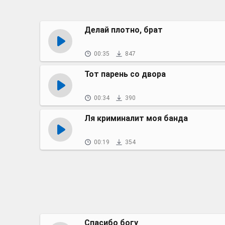
Делай плотно, брат
00:35
847
Тот парень со двора
00:34
390
Ля криминалит моя банда
00:19
354
Спасибо богу