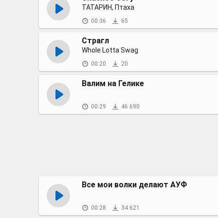
ТАТАРИН, Птаха
00:36
65
Страгл
Whole Lotta Swag
00:20
20
Валим на Гелике
00:29
46 690
Все мои волки делают АУФ
00:28
34 621