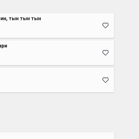
ин, тын тын тын
ари