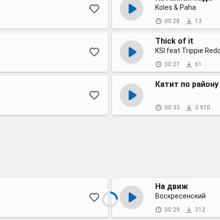
Koles & Paha
00:28
13
Thick of it
KSI feat Trippie Red
00:27
61
Катит по району
00:33
3 970
На движ
Воскресенский
00:29
312