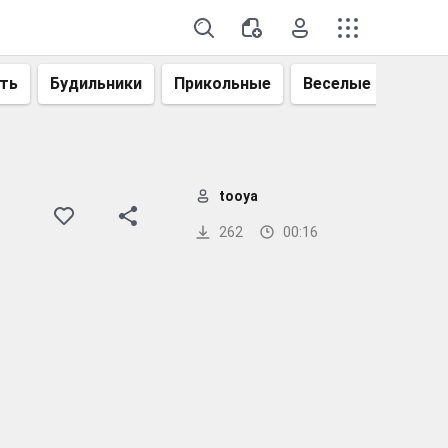
ть
Будильники
Прикольные
Веселые
Смеш
tooya
262
00:16