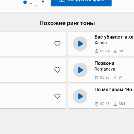
Похожие рингтоны
Бас убивает в х
Xassa
00:24
89
Позвони
Romanova
00:36
31
По мотивам "Во 
00:45
384