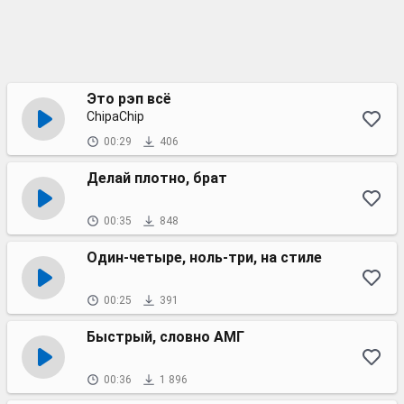
Это рэп всё
ChipaChip
00:29
406
Делай плотно, брат
00:35
848
Один-четыре, ноль-три, на стиле
00:25
391
Быстрый, словно АМГ
00:36
1 896