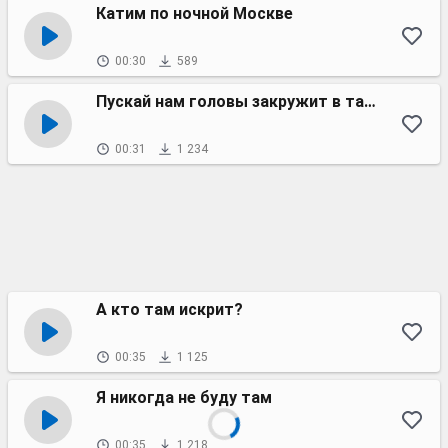
Катим по ночной Москве
00:30
589
Пускай нам головы закружит в танце
00:31
1 234
А кто там искрит?
00:35
1 125
Я никогда не буду там
00:35
1 218