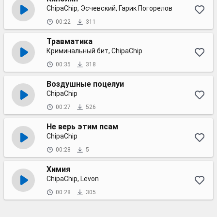
ChipaChip, Эсчевский, Гарик Погорелов
00:22
311
Травматика
Криминальный бит, ChipaChip
00:35
318
Воздушные поцелуи
ChipaChip
00:27
526
Не верь этим псам
ChipaChip
00:28
5
Химия
ChipaChip, Levon
00:28
305