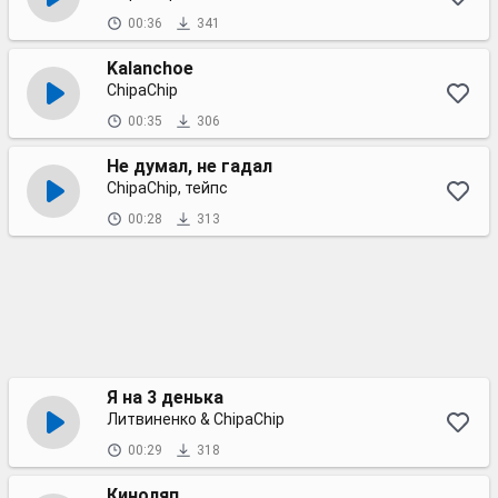
00:36
341
Kalanchoe
ChipaChip
00:35
306
Не думал, не гадал
ChipaChip, тейпс
00:28
313
Я на 3 денька
Литвиненко & ChipaChip
00:29
318
Киноляп