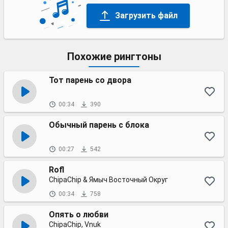
Загрузить файл
Похожие рингтоны
Тот парень со двора
00:34
390
Обычный парень с блока
00:27
542
Rofl
ChipaChip & Ямыч Восточный Округ
00:34
758
Опять о любви
ChipaChip, Vnuk