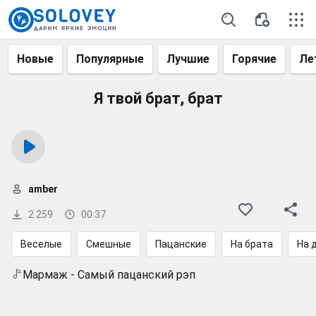
Новые
Популярные
Лучшие
Горячие
Ле
Я твой брат, брат
amber
2 259
00:37
Веселые
Смешные
Пацанские
На брата
На 
Мармаж - Самый пацанский рэп