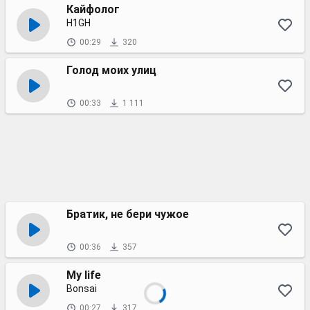
Кайфолог
H1GH
00:29
320
Голод моих улиц
00:33
1 111
Братик, не бери чужое
00:36
357
My life
Bonsai
00:27
317