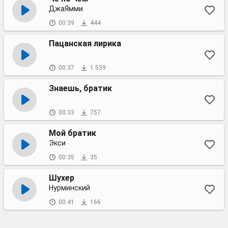
ДжаЯмми
00:39
444
Пацанская лирика
00:37
1 539
Знаешь, братик
00:33
757
Мой братик
Экси
00:35
35
Шухер
Нурминский
00:41
166