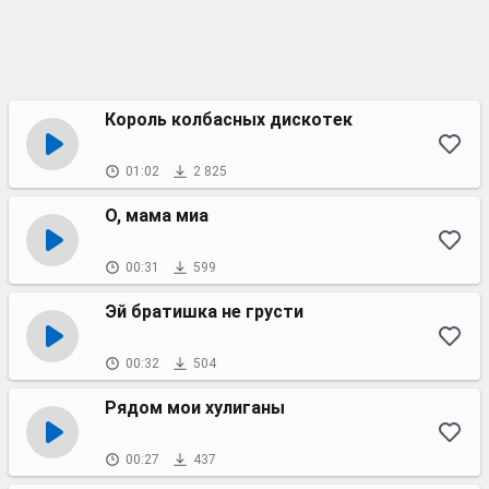
Король колбасных дискотек
01:02
2 825
О, мама миа
00:31
599
Эй братишка не грусти
00:32
504
Рядом мои хулиганы
00:27
437