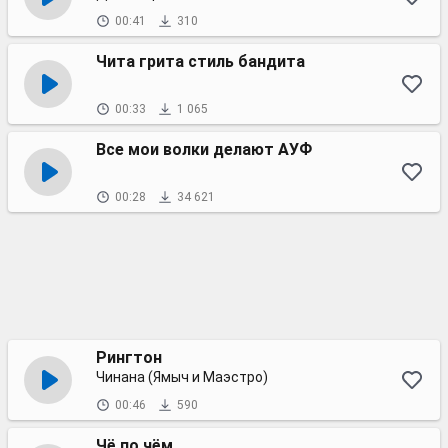
00:41
310
Чита грита стиль бандита
00:33
1 065
Все мои волки делают АУФ
00:28
34 621
Рингтон
Чинана (Ямыч и Маэстро)
00:46
590
Чё по чём