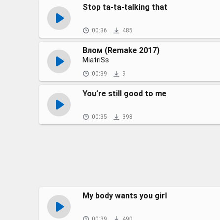
Stop ta-ta-talking that
00:36
485
Влом (Remake 2017)
MiatriSs
00:39
9
You’re still good to me
00:35
398
My body wants you girl
00:39
490