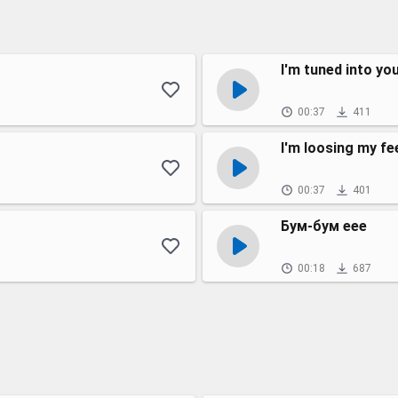
I'm tuned into yo
00:37
411
I'm loosing my fe
00:37
401
Бум-бум еее
00:18
687