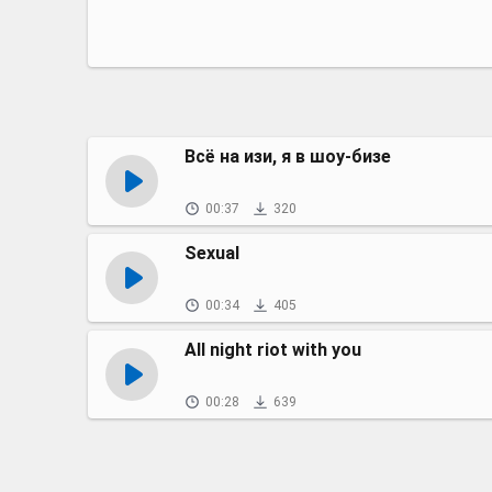
Всё на изи, я в шоу-бизе
00:37
320
Sexual
00:34
405
All night riot with you
00:28
639