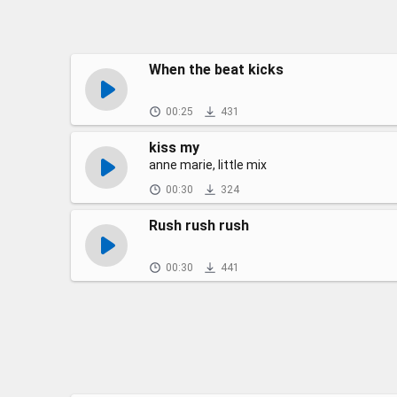
When the beat kicks
00:25
431
kiss my
anne marie, little mix
00:30
324
Rush rush rush
00:30
441