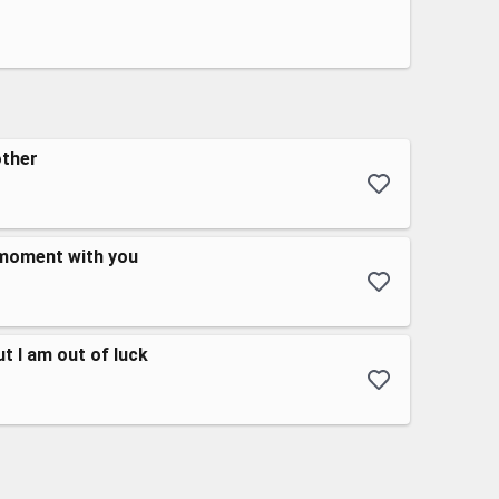
other
 moment with you
but I am out of luck