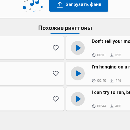
Загрузить файл
Похожие рингтоны
Don't tell your m
00:31
325
I'm hanging on a
00:40
446
I can try to run, 
00:44
400