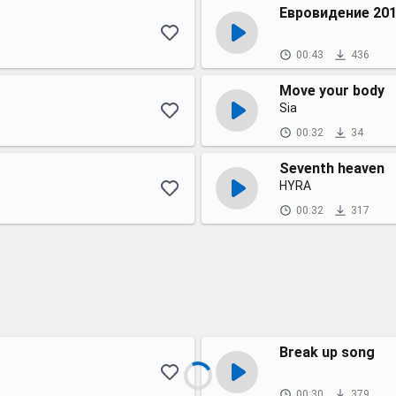
Евровидение 201
00:43
436
Move your body
Sia
00:32
34
Seventh heaven
HYRA
00:32
317
Break up song
00:30
379