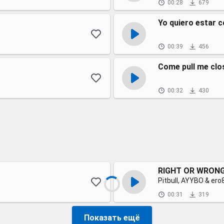
00:28
679
Yo quiero estar c
00:39
456
Come pull me clo
00:32
430
RIGHT OR WRONG
Pitbull, AYYBO & ero
00:31
319
Показать ещё