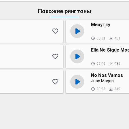
Похожие рингтоны
Минутку
00:31
451
Ella No Sigue Mo
00:49
486
No Nos Vamos
Juan Magan
00:33
310