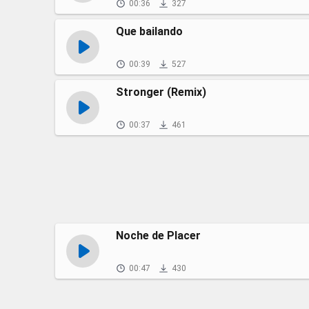
00:36
327
Que bailando
00:39
527
Stronger (Remix)
00:37
461
Noche de Placer
00:47
430