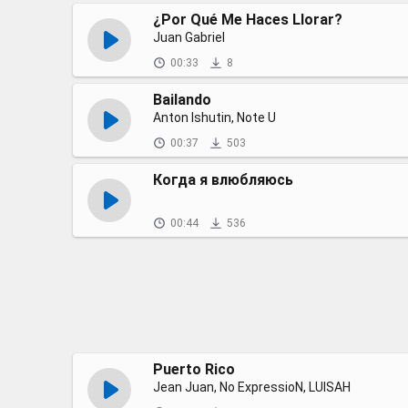
¿Por Qué Me Haces Llorar?
Juan Gabriel
00:33
8
Bailando
Anton Ishutin, Note U
00:37
503
Когда я влюбляюсь
00:44
536
Puerto Rico
Jean Juan, No ExpressioN, LUISAH