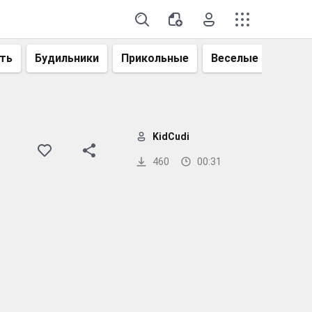
ть
Будильники
Прикольные
Веселые
Смеш
KidCudi
460
00:31