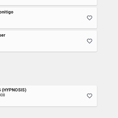
onitigo
ser
 (HYPNOSIS)
808