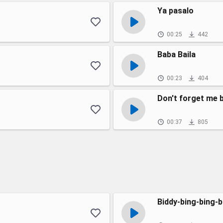
Ya pasalo
00:25
442
Baba Baila
00:23
404
Don't forget me 
00:37
805
Biddy-bing-bing-