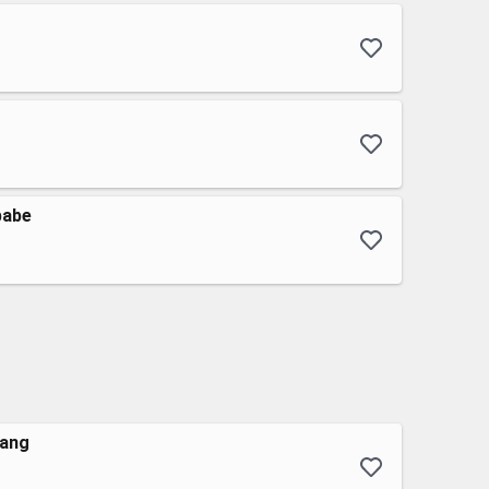
babe
bang