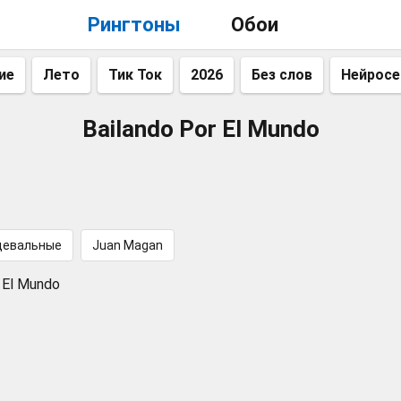
Рингтоны
Обои
ие
Лето
Тик Ток
2026
Без слов
Нейросе
Bailando Por El Mundo
цевальные
Juan Magan
r El Mundo