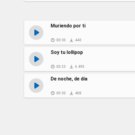
Muriendo por ti
00:30
443
Soy tu lollipop
00:23
6 495
De noche, de día
00:30
408