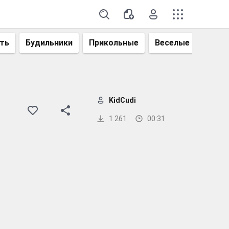
ть
Будильники
Прикольные
Веселые
Смеш
KidCudi
1 261
00:31