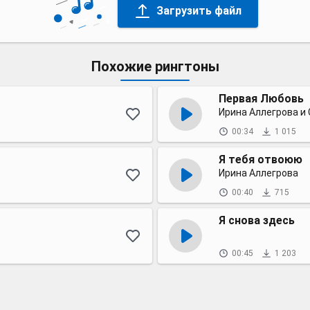
Загрузить файл
Похожие рингтоны
Первая Любовь
Ирина Аллегрова и
00:34
1 015
Я тебя отвоюю
Ирина Аллегрова
00:40
715
Я снова здесь
00:45
1 203