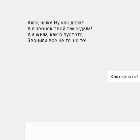
Алло, алло! Ну как дела?
А я звонок твой так ждала!
А а жила, как в пустоте,
Звонили все не те, не те!
Как скачать?