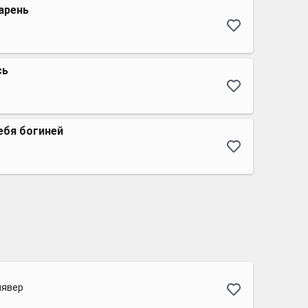
арень
сь
ебя богиней
лявер