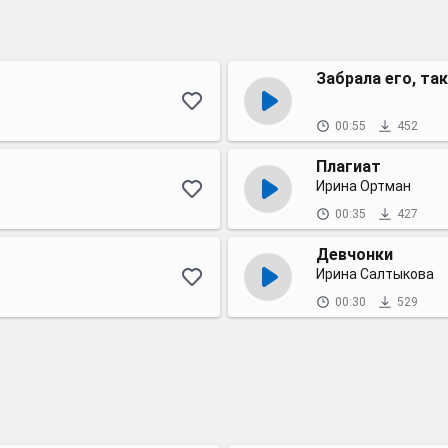
Забрала его, та
00:55
452
Плагиат
Ирина Ортман
00:35
427
Девчонки
Ирина Салтыкова
00:30
529