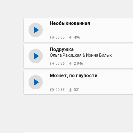
Необыкновенная
00:35
496
Подружка
Ольга Ракицкая & Ирина Билык
00:26
2 046
Может, по глупости
00:33
531