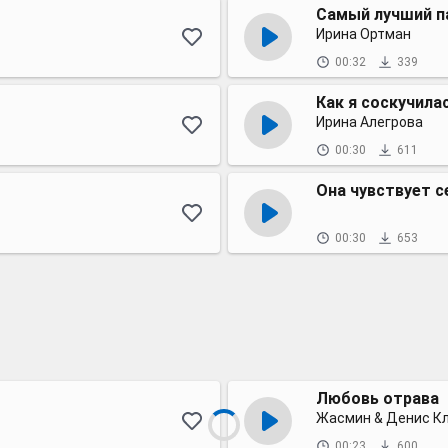
Самый лучший п
Ирина Ортман
00:32
339
Как я соскучила
Ирина Алегрова
00:30
611
Она чувствует с
00:30
653
Любовь отрава
Жасмин & Денис К
00:23
600