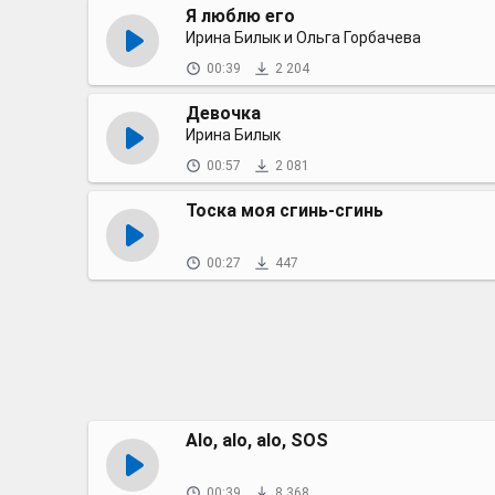
Я люблю его
Ирина Билык и Ольга Горбачева
00:39
2 204
Девочка
Ирина Билык
00:57
2 081
Тоска моя сгинь-сгинь
00:27
447
Alo, alo, alo, SOS
00:39
8 368