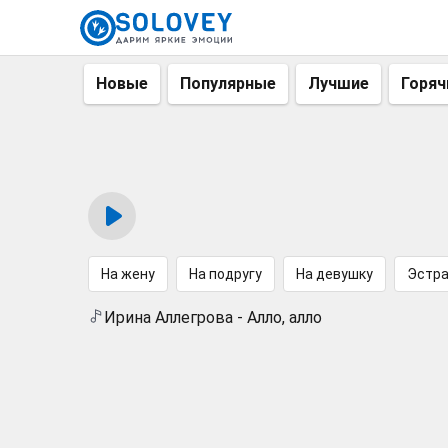
Новые
Популярные
Лучшие
Горяч
На жену
На подругу
На девушку
Эстр
Ирина Аллегрова - Алло, алло