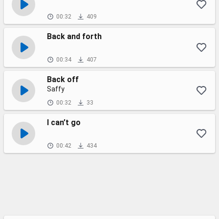
00:32
409
Back and forth
00:34
407
Back off
Saffy
00:32
33
I can’t go
00:42
434