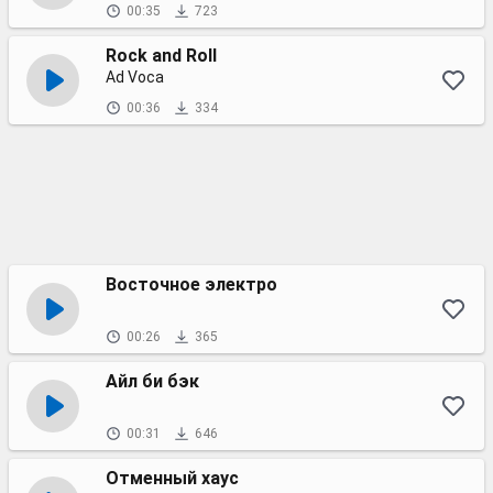
00:35
723
Rock and Roll
Ad Voca
00:36
334
Восточное электро
00:26
365
Айл би бэк
00:31
646
Отменный хаус