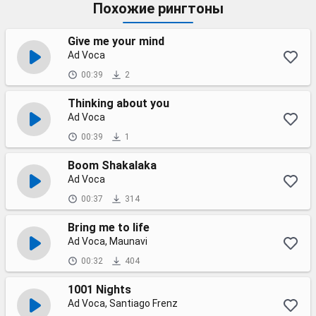
Похожие рингтоны
Give me your mind
Ad Voca
00:39
2
Thinking about you
Ad Voca
00:39
1
Boom Shakalaka
Ad Voca
00:37
314
Bring me to life
Ad Voca, Maunavi
00:32
404
1001 Nights
Ad Voca, Santiago Frenz