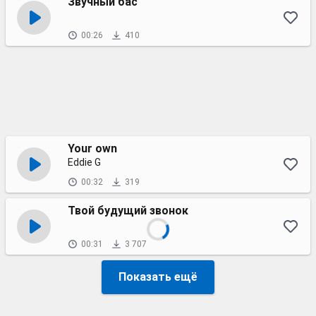
Звучный бас
00:26
410
Your own
Eddie G
00:32
319
Твой будущий звонок
00:31
3 707
Показать ещё