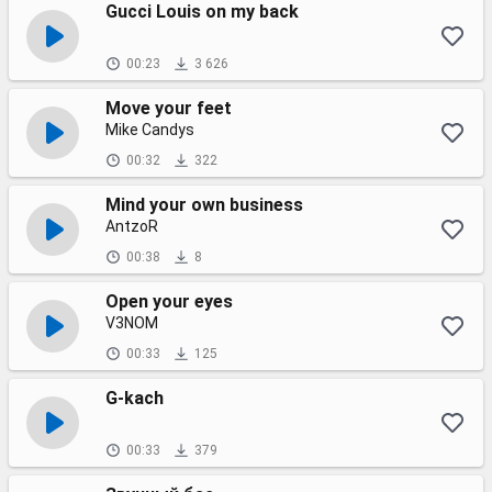
Gucci Louis on my back
00:23
3 626
Move your feet
Mike Candys
00:32
322
Mind your own business
AntzoR
00:38
8
Open your eyes
V3NOM
00:33
125
G-kach
00:33
379