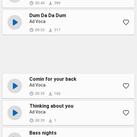
00:43
389
Dum Da Da Dum
Ad Voca
00:33
317
Comin for your back
Ad Voca
00:39
166
Thinking about you
Ad Voca
00:39
1
Bass nights