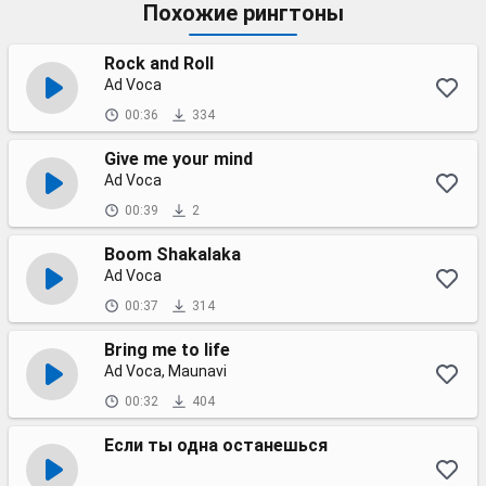
Похожие рингтоны
Rock and Roll
Ad Voca
00:36
334
Give me your mind
Ad Voca
00:39
2
Boom Shakalaka
Ad Voca
00:37
314
Bring me to life
Ad Voca, Maunavi
00:32
404
Если ты одна останешься