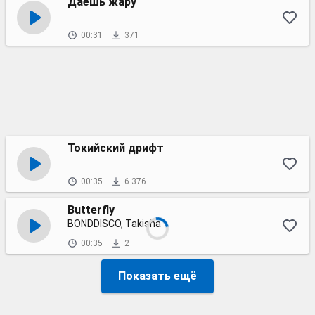
Даёшь жару
00:31
371
Токийский дрифт
00:35
6 376
Butterfly
BONDDISCO, Takisha
00:35
2
Показать ещё