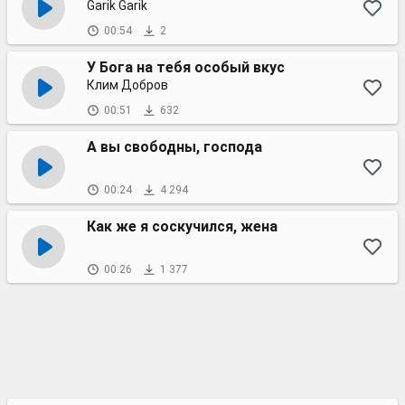
Garik Garik
00:54
2
У Бога на тебя особый вкус
Клим Добров
00:51
632
А вы свободны, господа
00:24
4 294
Как же я соскучился, жена
00:26
1 377