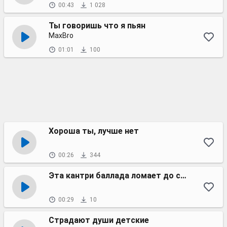
00:43
1 028
Ты говоришь что я пьян
MaxBro
01:01
100
Хороша ты, лучше нет
00:26
344
Эта кантри баллада ломает до слёз | Её включают когда боль невыносима
00:29
10
Страдают души детские