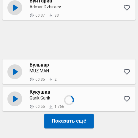
Бунтарка
Admar Dzhiraev
00:37
83
Бульвар
MUZ MAN
00:35
2
Кукушка
Garik Garik
00:55
1 766
Показать ещё