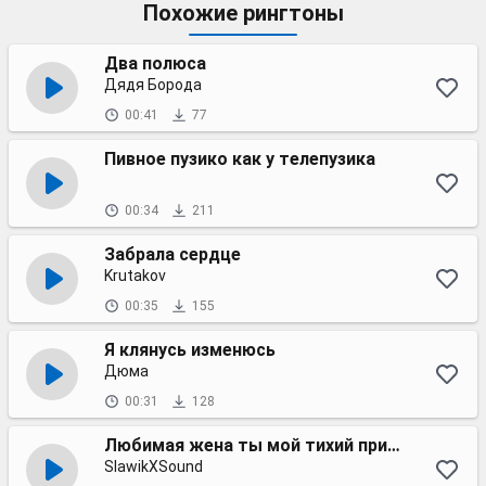
Похожие рингтоны
Два полюса
Дядя Борода
00:41
77
Пивное пузико как у телепузика
00:34
211
Забрала сердце
Krutakov
00:35
155
Я клянусь изменюсь
Дюма
00:31
128
Любимая жена ты мой тихий причал,
SlawikXSound