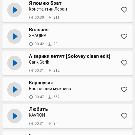
Я помню Брат
Константин Лоран
00:30
211
Вольная
SHAQINA
00:42
20
А зарики летят [Solovey clean edit]
Garik Garik
00:31
212
Карапузик
Настоящий мужчина
00:47
652
Любить
KAVRON
00:31
84