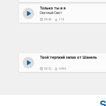
Только ты и я
Светлый Свет
00:45
174
Твой терпкий запах от Шанель
00:32
4 982