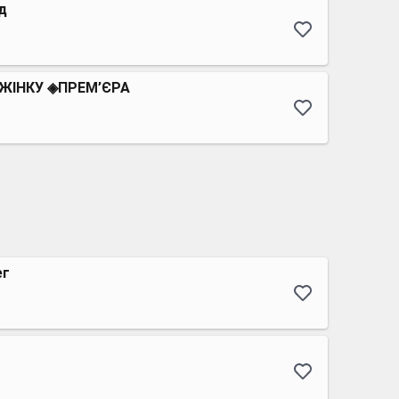
ад
ЖІНКУ ◈ПРЕМ’ЄРА
ег