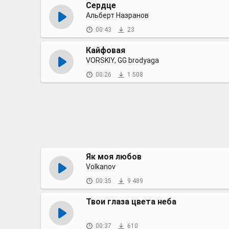
Сердце
Альберт Назранов
00:43
23
Кайфовая
VORSKIY, GG brodyaga
00:26
1 508
Як моя любов
Volkanov
00:35
9 489
Твои глаза цвета неба
00:37
610