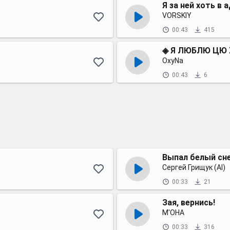
Я за ней хоть в 
VORSKIY
00:43
415
◈ Я ЛЮБЛЮ ЦЮ 
OxyNa
00:43
6
Выпал белый сн
Сергей Грищук (AI)
00:33
21
Зая, вернись!
М'ОНА
00:33
316