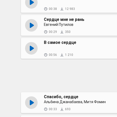
00:38
12 983
Сердце мне не рань
Евгений Путилов
00:29
350
В самое сердце
00:56
1 210
Спасибо, сердце
Альбина Джанабаева, Митя Фомин
00:33
693