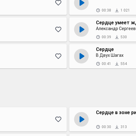
00:38
1 021
Сердце умеет ж
Александр Сергеев
00:39
530
Сердце
В Двух Шагах
00:41
554
Сердце в зоне р
00:30
313