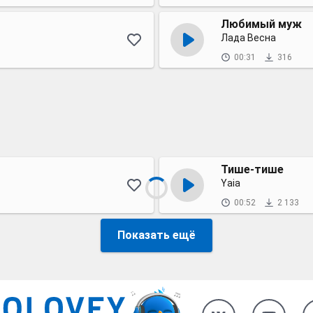
Любимый муж
Лада Весна
00:31
316
Тише-тише
Yaia
00:52
2 133
Показать ещё