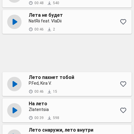
00:48
540
Лета не будет
NatRii feat. VlaDii
00:46
2
Лето пахнет тобой
P.Fed, Kira V.
00:46
15
На лето
Zlatentsia
00:39
598
Лето снаружи, лето внутри