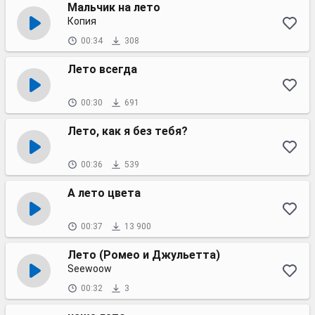
Мальчик на лето
Копия
00:34
308
Лето всегда
00:30
691
Лето, как я без тебя?
00:36
539
А лето цвета
00:37
13 900
Лето (Ромео и Джульетта)
Seewoow
00:32
3