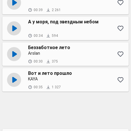
00:39
2 261
А у моря, под звездным небом
00:34
594
Беззаботное лето
Arslan
00:30
375
Вот и лето прошло
KAYA
00:35
1 327