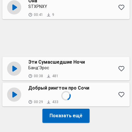
Она
STXPNXY
00:41
9
Эти Сумасшедшие Ночи
Банд'Эрос
00:38
481
Добрый рингтон про Сочи
00:29
433
Показать ещё