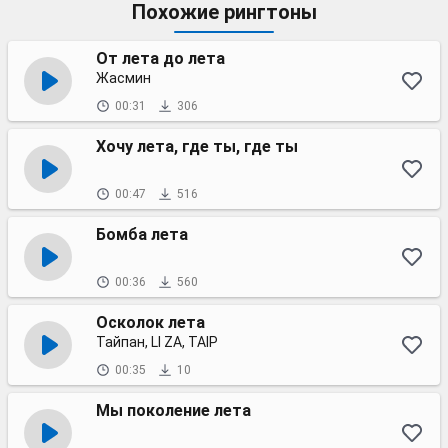
Похожие рингтоны
От лета до лета
Жасмин
00:31
306
Хочу лета, где ты, где ты
00:47
516
Бомба лета
00:36
560
Осколок лета
Тайпан, LI ZA, TAIP
00:35
10
Мы поколение лета