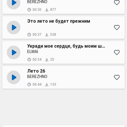
BEREZHNO
00:30
877
Это лето не будет прежним
00:37
538
Укради мое сердце, будь моим шейхом
ELWAI
00:34
25
Лето 26
BEREZHNO
00:44
133