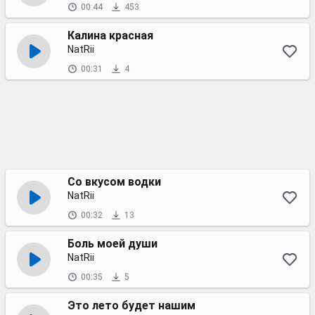
00:44
453
Калина красная
NatRii
00:31
4
Со вкусом водки
NatRii
00:32
13
Боль моей души
NatRii
00:35
5
Это лето будет нашим