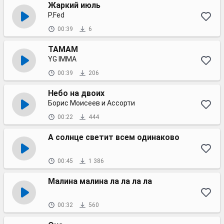
Жаркий июль
P.Fed
00:39
6
TAMAM
YG IMMA
00:39
206
Небо на двоих
Борис Моисеев и Ассорти
00:22
444
А солнце светит всем одинаково
00:45
1 386
Малина малина ла ла ла ла
00:32
560