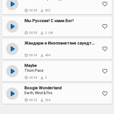
00:43
802
Мы Русские! С нами Бог!
00:59
2 148
Жандарм и Инопланетяне саундтрек
00:39
404
Maybe
Thom Pace
00:34
5
Boogie Wonderland
Earth, Wind & Fire
00:32
264