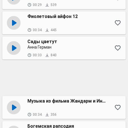
00:29
539
Фиолетовый айфон 12
00:34
445
Сады цветут
Анна Герман
00:33
840
Музыка из фильма Жандарм и Инопланетяне
00:34
356
Богемская рапсодия