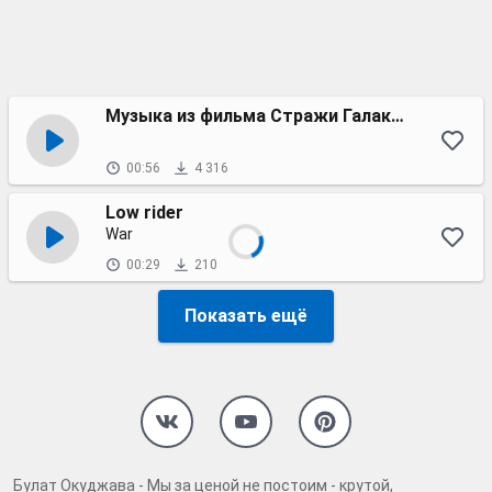
Музыка из фильма Стражи Галактики
00:56
4 316
Low rider
War
00:29
210
Показать ещё
Булат Окуджава - Мы за ценой не постоим - крутой,