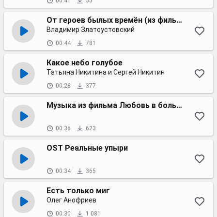
00:41
55
От героев былых времён (из фильма Офицеры)
Владимир Златоустовский
00:44
781
Какое небо голубое
Татьяна Никитина и Сергей Никитин
00:28
377
Музыка из фильма Любовь в большом городе
00:36
623
OST Реальные упыри
00:34
365
Есть только миг
Олег Анофриев
00:30
1 081