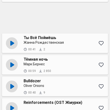
Ты Всё Поймёшь
Жанна Рождественская
00:41
2
Тёмная ночь
Марк Бернес
00:59
2 850
Bulldozer
Oliver Onions
00:40
9
Reinforcements (OST Жмурки)