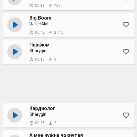
00:19
409
Big Boom
DJ.ILHAM
00:42
2 146
Парфюм
Sharygin
00:18
3
Кардиолог
Sharygin
00:25
2
А мне нужна чокнутая