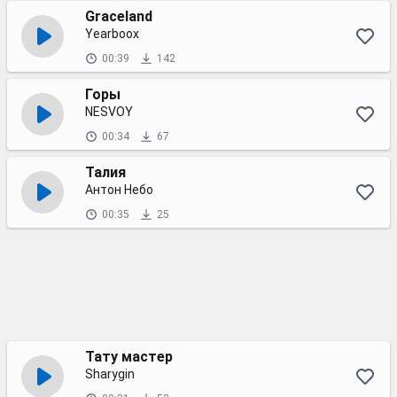
Graceland
Yearboox
00:39
142
Горы
NESVOY
00:34
67
Талия
Антон Небо
00:35
25
Тату мастер
Sharygin