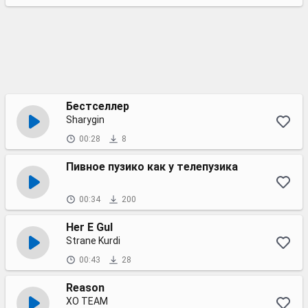
Бестселлер
Sharygin
00:28
8
Пивное пузико как у телепузика
00:34
200
Her E Gul
Strane Kurdi
00:43
28
Reason
XO TEAM