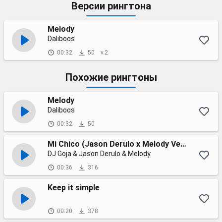
Версии рингтона
Melody
Daliboos
00:32
50
v.2
Похожие рингтоны
Melody
Daliboos
00:32
50
Mi Chico (Jason Derulo x Melody Version)
DJ Goja & Jason Derulo & Melody
00:36
316
Keep it simple
00:20
378