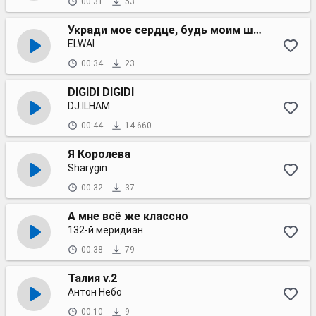
00:31
53
Укради мое сердце, будь моим шейхом
ELWAI
00:34
23
DIGIDI DIGIDI
DJ.ILHAM
00:44
14 660
Я Королева
Sharygin
00:32
37
А мне всё же классно
132-й меридиан
00:38
79
Талия v.2
Антон Небо
00:10
9