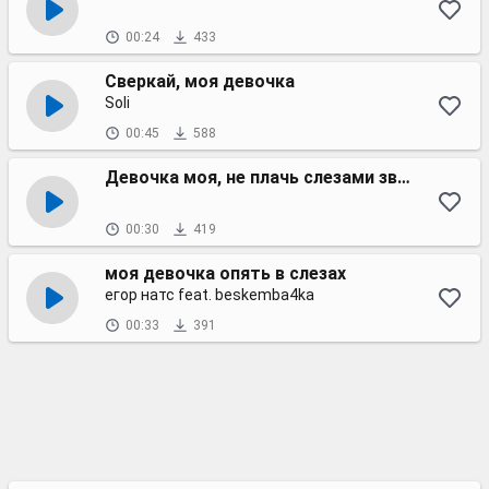
00:24
433
Сверкай, моя девочка
Soli
00:45
588
Девочка моя, не плачь слезами звонкими
00:30
419
моя девочка опять в слезах
егор натс feat. beskemba4ka
00:33
391