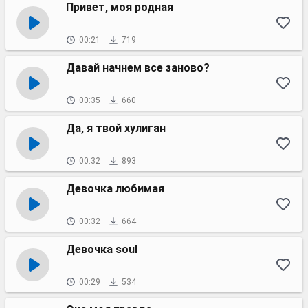
Привет, моя родная
00:21
719
Давай начнем все заново?
00:35
660
Да, я твой хулиган
00:32
893
Девочка любимая
00:32
664
Девочка soul
00:29
534