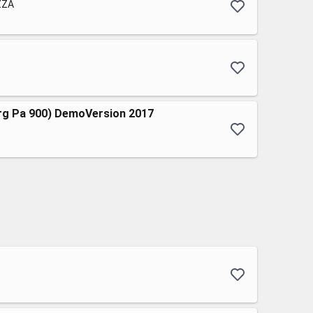
AZZA
rg Pa 900) DemoVersion 2017