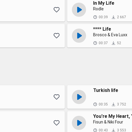
In My Life
Rodle
00:39
2 667
**** Life
Brosco & Eva Luxx
00:37
52
Turkish life
00:35
3 752
You're My Heart,
Fisun & Niki Four
00:43
3 553