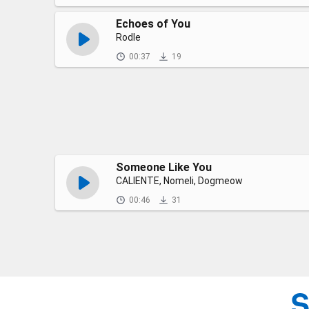
Echoes of You
Rodle
00:37
19
Someone Like You
CALIENTE, Nomeli, Dogmeow
00:46
31