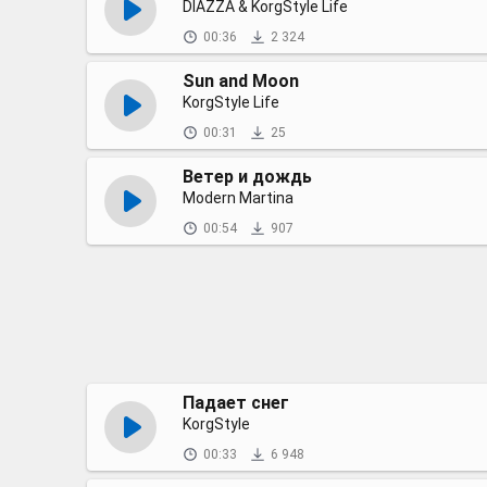
DIAZZA & KorgStyle Life
00:36
2 324
Sun and Moon
KorgStyle Life
00:31
25
Ветер и дождь
Modern Martina
00:54
907
Падает снег
KorgStyle
00:33
6 948