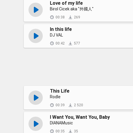
Love of my life
Birol Cicek aka "外國人"
00:38
269
In this life
DJ VAL
00:42
577
This Life
Rodle
00:39
2 520
I Want You, Want You, Baby
DIANAMusic
00:35
35