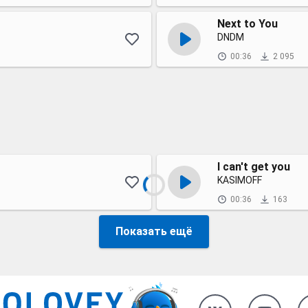
Next to You
DNDM
00:36
2 095
I can't get you
KASIMOFF
00:36
163
Показать ещё