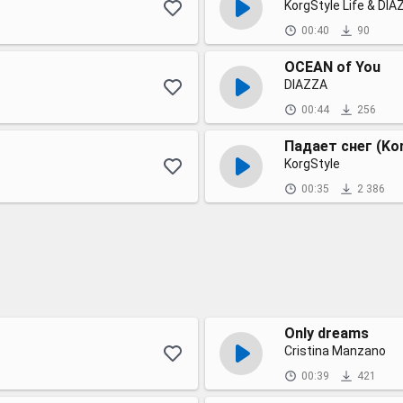
KorgStyle Life & DI
00:40
90
OCEAN of You
DIAZZA
00:44
256
Падает снег (Ko
KorgStyle
00:35
2 386
Only dreams
Cristina Manzano
00:39
421