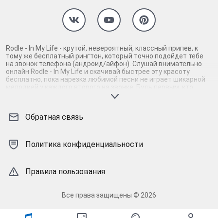
Rodle - In My Life - крутой, невероятный, классный припев, к
тому же бесплатный рингтон, который точно подойдет тебе
на звонок телефона (андроид/айфон). Слушай внимательно
онлайн Rodle - In My Life и скачивай быстрее эту красоту
бесплатно, пока нарезка любимой песни не играет шикарной
мелодией у каждого второго на звонке. Будь первым, кто
скачает бесплатно сей шедевр музыки и оценит по
достоинству гармоничное звучание припева Rodle - In My Life.
Кроме того, ты можешь найти и скачать другую нарезку mp3
Обратная связь
песни на звонок телефона, ну, или m4r мелодию на айфон
(iPhone). Уверены, ты не ошибся с выбором рингтона Rodle - In
My Life, ведь с такой восхитительно качественной нарезкой
музыки сложно будет пропустить мелодию звонка. Соловей -
Политика конфиденциальности
mp3 и m4r композиции и звуки на звонок, которые зацепят
тебя и всех вокруг. Твой телефон достоин!
Правила пользования
Все права защищены © 2026