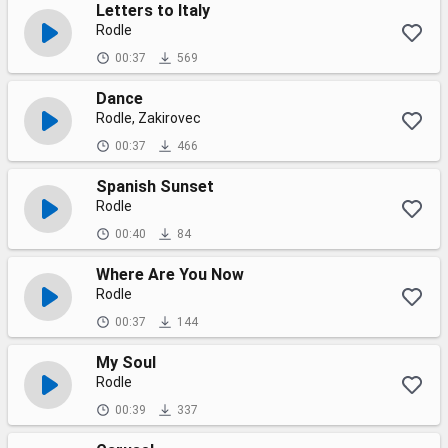
Letters to Italy
Rodle
00:37
569
Dance
Rodle, Zakirovec
00:37
466
Spanish Sunset
Rodle
00:40
84
Where Are You Now
Rodle
00:37
144
My Soul
Rodle
00:39
337