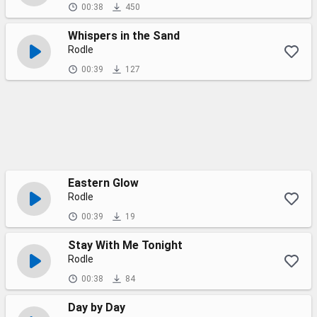
00:38
450
Whispers in the Sand
Rodle
00:39
127
Eastern Glow
Rodle
00:39
19
Stay With Me Tonight
Rodle
00:38
84
Day by Day