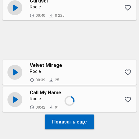
Carusel
Rodle
00:40
8 225
Velvet Mirage
Rodle
00:39
25
Call My Name
Rodle
00:42
91
Показать ещё