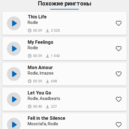
Похожие рингтоны
This Life
Rodle
00:39
2 520
My Feelings
Rodle
00:39
1 042
Mon Amour
Rodle, Imazee
00:39
698
Let You Go
Rodle, Asadbeats
00:40
227
Fell in the Silence
Moostafa, Rodle