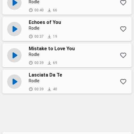
Rodle
00:40
66
Echoes of You
Rodle
00:37
19
Mistake to Love You
Rodle
00:39
69
Lasciata Da Te
Rodle
00:39
40