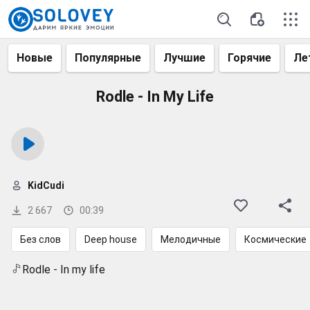
Новые
Популярные
Лучшие
Горячие
Ле
Rodle - In My Life
KidCudi
2 667
00:39
Без слов
Deep house
Мелодичные
Космические
Rodle - In my life