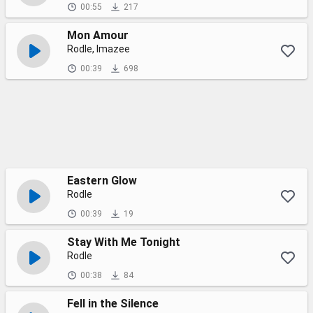
00:55
217
Mon Amour
Rodle, Imazee
00:39
698
Eastern Glow
Rodle
00:39
19
Stay With Me Tonight
Rodle
00:38
84
Fell in the Silence