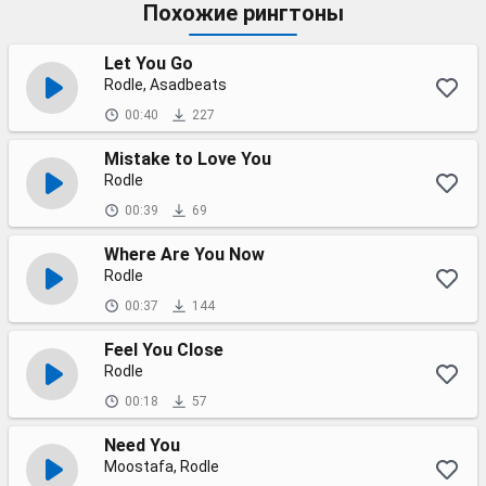
Похожие рингтоны
Let You Go
Rodle, Asadbeats
00:40
227
Mistake to Love You
Rodle
00:39
69
Where Are You Now
Rodle
00:37
144
Feel You Close
Rodle
00:18
57
Need You
Moostafa, Rodle