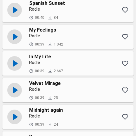
Spanish Sunset
Rodle
00:40
84
My Feelings
Rodle
00:39
1 042
In My Life
Rodle
00:39
2 667
Velvet Mirage
Rodle
00:39
25
Midnight again
Rodle
00:39
24