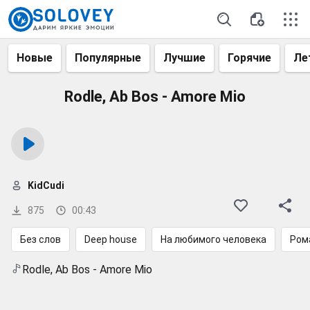
Новые
Популярные
Лучшие
Горячие
Ле
Rodle, Ab Bos - Amore Mio
KidCudi
875
00:43
Без слов
Deep house
На любимого человека
Ром
Rodle, Ab Bos - Amore Mio