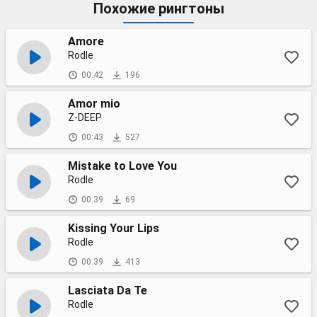
Похожие рингтоны
Amore
Rodle
00:42
196
Amor mio
Z-DEEP
00:43
527
Mistake to Love You
Rodle
00:39
69
Kissing Your Lips
Rodle
00:39
413
Lasciata Da Te
Rodle