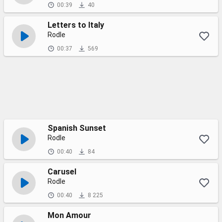
00:39
40
Letters to Italy
Rodle
00:37
569
Spanish Sunset
Rodle
00:40
84
Carusel
Rodle
00:40
8 225
Mon Amour