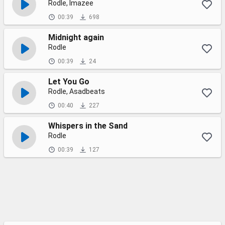
Rodle, Imazee
00:39
698
Midnight again
Rodle
00:39
24
Let You Go
Rodle, Asadbeats
00:40
227
Whispers in the Sand
Rodle
00:39
127