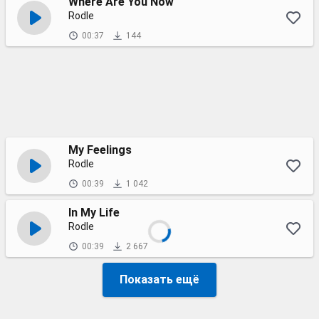
Where Are You Now
Rodle
00:37
144
My Feelings
Rodle
00:39
1 042
In My Life
Rodle
00:39
2 667
Показать ещё