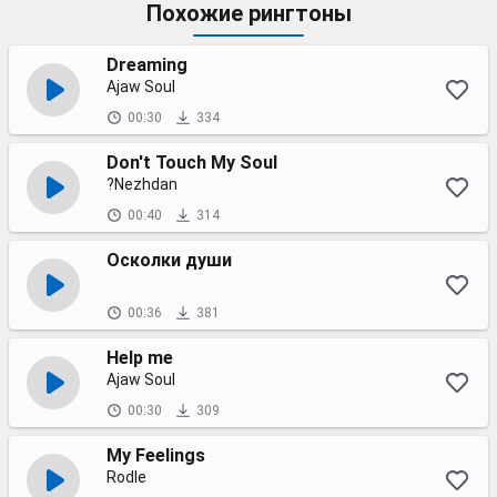
Похожие рингтоны
Dreaming
Ajaw Soul
00:30
334
Don't Touch My Soul
?Nezhdan
00:40
314
Осколки души
00:36
381
Help me
Ajaw Soul
00:30
309
My Feelings
Rodle