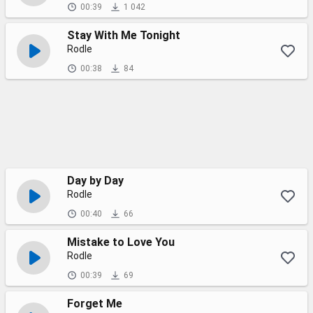
00:39
1 042
Stay With Me Tonight
Rodle
00:38
84
Day by Day
Rodle
00:40
66
Mistake to Love You
Rodle
00:39
69
Forget Me