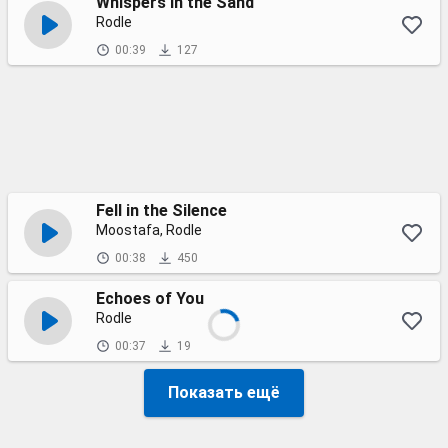
Whispers in the Sand
Rodle
00:39
127
Fell in the Silence
Moostafa, Rodle
00:38
450
Echoes of You
Rodle
00:37
19
Показать ещё