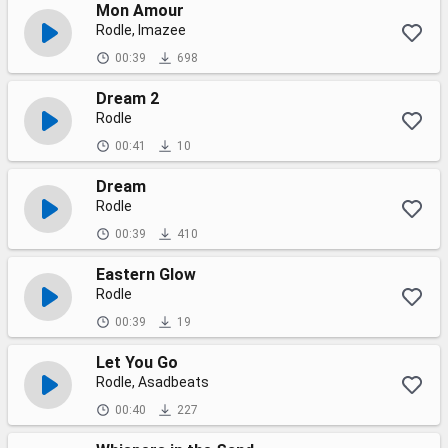
Mon Amour
Rodle, Imazee
00:39
698
Dream 2
Rodle
00:41
10
Dream
Rodle
00:39
410
Eastern Glow
Rodle
00:39
19
Let You Go
Rodle, Asadbeats
00:40
227