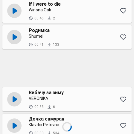
If I were to die
Winona Oak
00:46
2
Родимка
Shumei
00:41
133
Вибачу за зиму
VERONIKA
00:33
6
Дочка самурая
Klavdia Petrivna
00:33
534