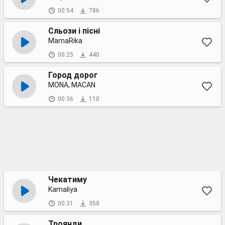
00:54
786
Сльози і пісні
MamaRika
00:25
440
Город дорог
MONA, MACAN
00:36
110
Чекатиму
Kamaliya
00:31
358
Троянди