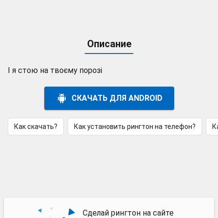
Описание
І я стою на твоєму порозі
СКАЧАТЬ ДЛЯ ANDROID
Как скачать?
Как установить рингтон на телефон?
К
Сделай рингтон на сайте