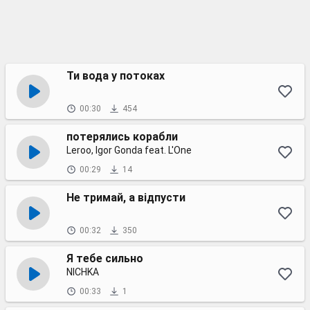
Ти вода у потоках
00:30
454
потерялись корабли
Leroo, Igor Gonda feat. L'One
00:29
14
Не тримай, а відпусти
00:32
350
Я тебе сильно
NICHKA
00:33
1