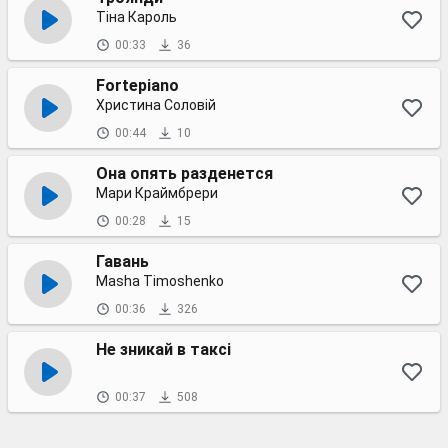
Тіна Кароль
00:33
36
Fortepiano
Христина Соловій
00:44
10
Она опять разденется
Мари Краймбрери
00:28
15
Гавань
Masha Timoshenko
00:36
326
Не зникай в таксі
00:37
508