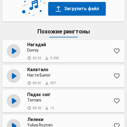
Загрузить файл
Похожие рингтоны
Нагадай
Domiy
00:32
5 395
Калатало
Настя Балог
00:41
957
Падає сніг
Temani
00:42
12
Лелеки
Yuliya Roznen