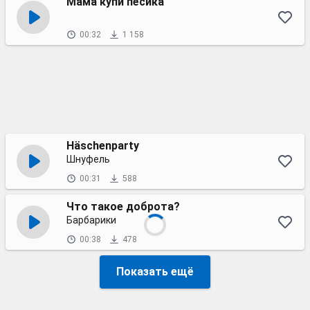
Мама купи пёсика
00:32
1 158
Häschenparty
Шнуфель
00:31
588
Что такое доброта?
Барбарики
00:38
478
Показать ещё