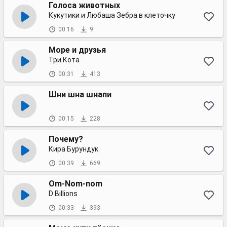
Голоса животных
Кукутики и Любаша Зебра в клеточку
00:16
9
Море и друзья
Три Кота
00:31
413
Шни шна шнапи
00:15
228
Почему?
Кира Бурундук
00:39
669
Om-Nom-nom
D Billions
00:33
393