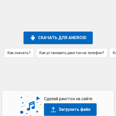
СКАЧАТЬ ДЛЯ ANDROID
Как скачать?
Как установить рингтон на телефон?
К
Сделай рингтон на сайте
Загрузить файл