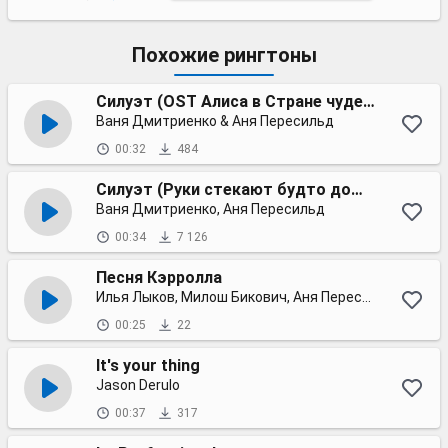
Похожие рингтоны
Силуэт (OST Алиса в Стране чудес)
Ваня Дмитриенко & Аня Пересильд
00:32
484
Силуэт (Руки стекают будто дождь)
Ваня Дмитриенко, Аня Пересильд
00:34
7 126
Песня Кэрролла
Илья Лыков, Милош Бикович, Аня Пересильд, Ирина Горбачева
00:25
22
It's your thing
Jason Derulo
00:37
317