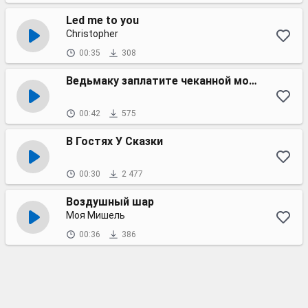
Led me to you
Christopher
00:35
308
Ведьмаку заплатите чеканной монетой (женский голос гитара)
00:42
575
В Гостях У Сказки
00:30
2 477
Воздушный шар
Моя Мишель
00:36
386