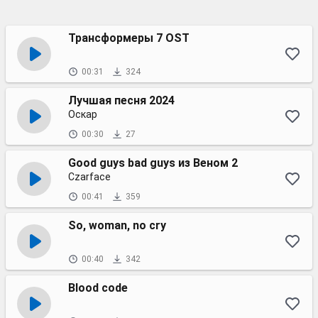
Трансформеры 7 OST
00:31
324
Лучшая песня 2024
Оскар
00:30
27
Good guys bad guys из Веном 2
Czarface
00:41
359
So, woman, no cry
00:40
342
Blood code