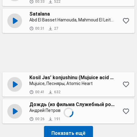
00:33
522
Satalana
Abd El Basset Hamouda, Mahmoud El Leithy, Hamdy Batshan, Hassan El Kholaey, Ali Rabee, OSOS
00:31
27
Kosil Jas’ konjushinu (Mujuice acid rework)
Mujuice, Песняры, Atomic Heart
00:41
632
Дождь (из фильма Служебный роман)
Андрей Петров
00:26
191
Показать ещё