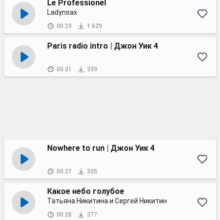
Le Professionel
Ladynsax
00:29
1 629
Paris radio intro | Джон Уик 4
00:31
339
Nowhere to run | Джон Уик 4
00:27
335
Какое небо голубое
Татьяна Никитина и Сергей Никитин
00:28
377