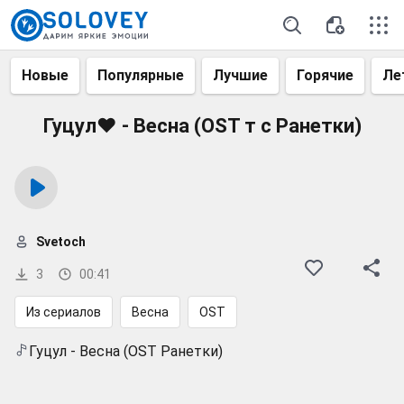
Новые
Популярные
Лучшие
Горячие
Ле
Гуцул♥ - Весна (OST т с Ранетки)
Svetoch
3
00:41
Из сериалов
Весна
OST
Гуцул - Весна (OST Ранетки)