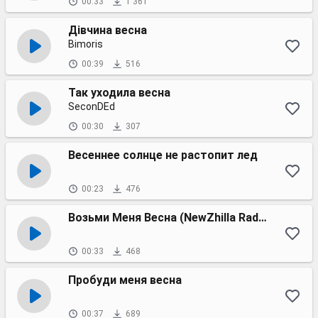
00:33
1 361
Дівчина весна
Bimoris
00:39
516
Так уходила весна
SeconDEd
00:30
307
Весеннее солнце не растопит лед
00:23
476
Возьми Меня Весна (NewZhilla Radio Remix)
00:33
468
Пробуди меня весна
00:37
689