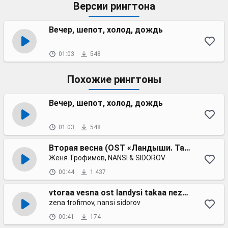
Версии рингтона
Вечер, шепот, холод, дождь
01:03
548
Похожие рингтоны
Вечер, шепот, холод, дождь
01:03
548
Вторая весна (OST «Ландыши. Такая нежная любовь»)
Женя Трофимов, NANSI & SIDOROV
00:44
1 437
vtoraa vesna ost landysi takaa neznaa lubov
zena trofimov, nansi sidorov
00:41
174