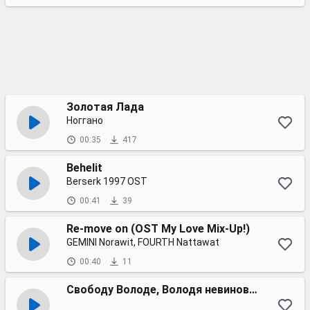
Золотая Лада
Ноггано
00:35
417
Behelit
Berserk 1997 OST
00:41
39
Re-move on (OST My Love Mix-Up!)
GEMINI Norawit, FOURTH Nattawat
00:40
11
Свободу Володе, Володя невиновен!