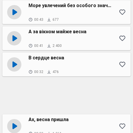
Море увлечений без особого значения
00:43
677
А за вiкном майже весна
00:41
2 400
В сердце весна
00:32
476
Ах, весна пришла