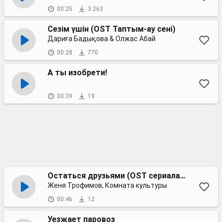
00:25
3 263
Сезім үшін (OST Таптым-ау сені)
Дариға Бадықова & Олжас Абай
00:28
770
А ты изобрети!
00:39
19
Остаться друзьями (OST сериала "Остаться друзьями")
Женя Трофимов, Комната культуры
00:46
12
Уезжает паровоз