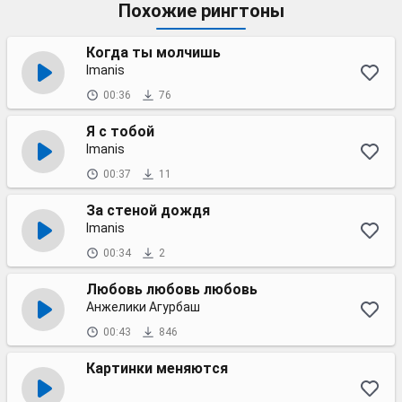
Похожие рингтоны
Когда ты молчишь
Imanis
00:36
76
Я с тобой
Imanis
00:37
11
За стеной дождя
Imanis
00:34
2
Любовь любовь любовь
Анжелики Агурбаш
00:43
846
Картинки меняются