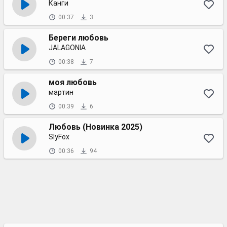
Канги
00:37
3
Береги любовь
JALAGONIA
00:38
7
моя любовь
мартин
00:39
6
Любовь (Новинка 2025)
SlyFox
00:36
94