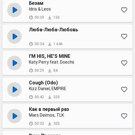
Безам
Idris & Leos
00:39
130
Люба-Люба-Любовь
00:34
1 646
I'M HIS, HE'S MINE
Katy Perry feat. Doechii
00:29
84
Cough (Odo)
Kizz Daniel, EMPIRE
00:42
320
Как в первый раз
Mars Deimos, TLK
00:32
305