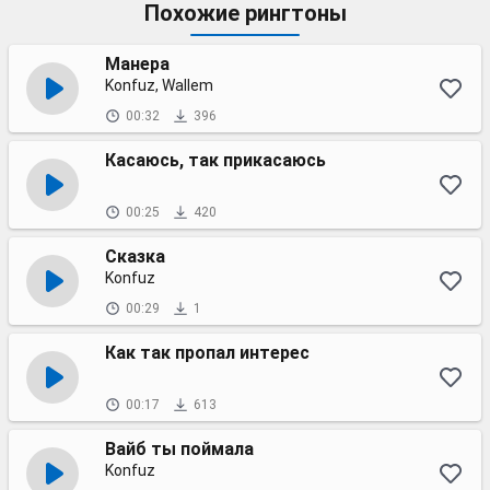
Похожие рингтоны
Манера
Konfuz, Wallem
00:32
396
Касаюсь, так прикасаюсь
00:25
420
Сказка
Konfuz
00:29
1
Как так пропал интерес
00:17
613
Вайб ты поймала
Konfuz