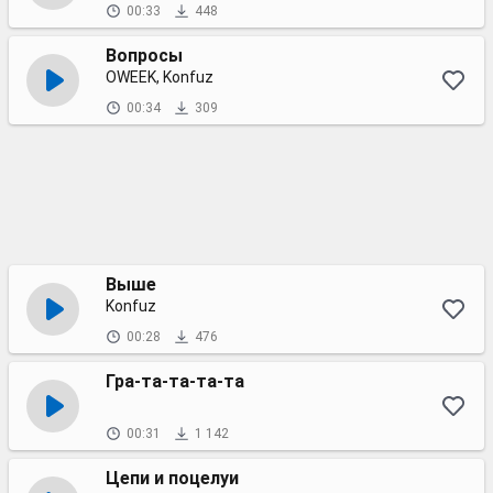
00:33
448
Вопросы
OWEEK, Konfuz
00:34
309
Выше
Konfuz
00:28
476
Гра-та-та-та-та
00:31
1 142
Цепи и поцелуи