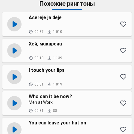
Похожие рингтоны
Asereje ja deje
00:37
1 010
Хей, макарена
00:19
1 139
I touch your lips
00:31
1 019
Who can it be now?
Men at Work
00:31
88
You can leave your hat on