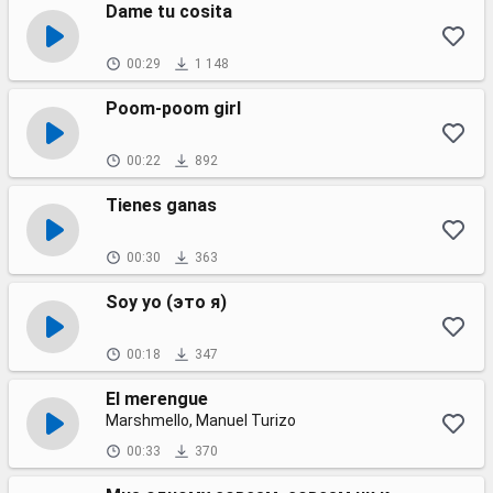
Dame tu cosita
00:29
1 148
Poom-poom girl
00:22
892
Tienes ganas
00:30
363
Soy yo (это я)
00:18
347
El merengue
Marshmello, Manuel Turizo
00:33
370