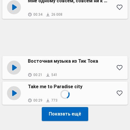
Мне одному совсем, совсем ни к чему
00:34
26 008
Восточная музыка из Тик Тока
00:21
541
Take me to Paradise city
00:29
773
Показать ещё