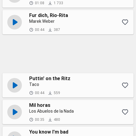
01:08
1 733
Fur dich, Rio-Rita
Marek Weber
00:44
387
Puttin' on the Ritz
Taco
00:44
559
Mil horas
Los Abuelos de la Nada
00:35
480
You know I'm bad