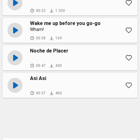
00:23
1 200
Wake me up before you go-go
Wham!
00:38
169
Noche de Placer
00:47
430
Asi Asi
00:37
460