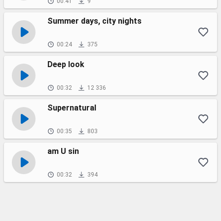
00:41
9
Summer days, city nights
00:24
375
Deep look
00:32
12 336
Supernatural
00:35
803
am U sin
00:32
394