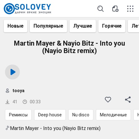
Новые
Популярные
Лучшие
Горячие
Ле
Martin Mayer & Nayio Bitz - Into you
(Nayio Bitz remix)
tooya
41
00:33
Ремиксы
Deep house
Nu disco
Мелодичные
Martin Mayer - Into you (Nayio Bitz remix)