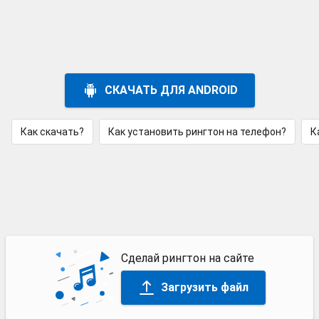
СКАЧАТЬ ДЛЯ ANDROID
Как скачать?
Как установить рингтон на телефон?
К
Сделай рингтон на сайте
Загрузить файл