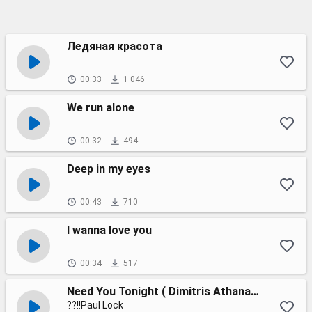
Ледяная красота
00:33
1 046
We run alone
00:32
494
Deep in my eyes
00:43
710
I wanna love you
00:34
517
Need You Tonight ( Dimitris Athanasiou Remix )
??!!Paul Lock