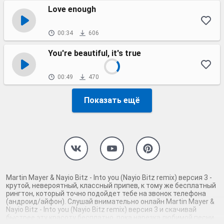
Love enough
00:34
606
You're beautiful, it's true
00:49
470
Показать ещё
Martin Mayer & Nayio Bitz - Into you (Nayio Bitz remix) версия 3 -
крутой, невероятный, классный припев, к тому же бесплатный
рингтон, который точно подойдет тебе на звонок телефона
(андроид/айфон). Слушай внимательно онлайн Martin Mayer &
Nayio Bitz - Into you (Nayio Bitz remix) версия 3 и скачивай
быстрее эту красоту бесплатно, пока нарезка любимой песни