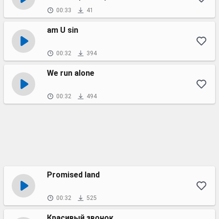
00:33
41
am U sin
00:32
394
We run alone
00:32
494
Promised land
00:32
525
Красивый звонок