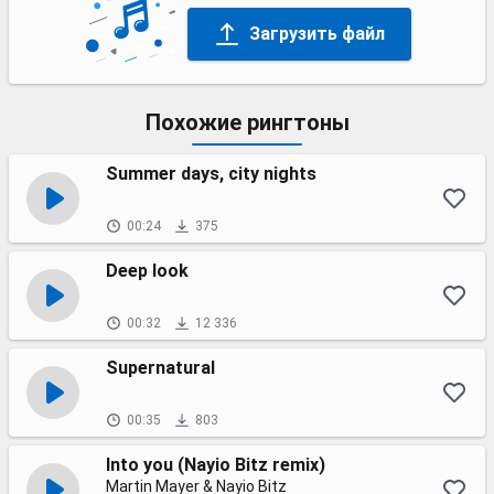
Загрузить файл
Похожие рингтоны
Summer days, city nights
00:24
375
Deep look
00:32
12 336
Supernatural
00:35
803
Into you (Nayio Bitz remix)
Martin Mayer & Nayio Bitz