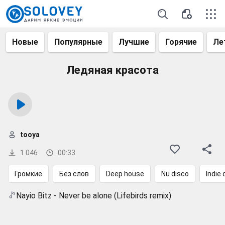
Новые
Популярные
Лучшие
Горячие
Ле
Ледяная красота
tooya
1 046
00:33
Громкие
Без слов
Deep house
Nu disco
Indie
Nayio Bitz - Never be alone (Lifebirds remix)