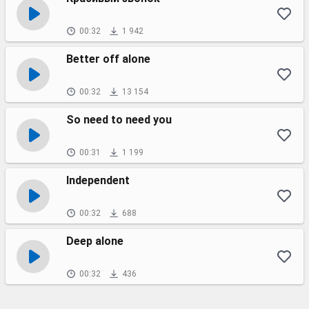
00:32
1 942
Better off alone
00:32
13 154
So need to need you
00:31
1 199
Independent
00:32
688
Deep alone
00:32
436