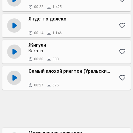
00:22
1 425
Я где-то далеко
00:14
1 146
Жигули
Bakhtin
00:30
833
Cамый плохой рингтон (Уральские пельмени. Зе BAD)
00:27
575
Мама купила трактора