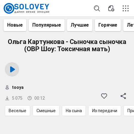
Новые
Популярные
Лучшие
Горячие
Ле
Ольга Картункова - Сыночка сыночка
(ОВР Шоу: Токсичная мать)
tooya
5 075
00:12
Веселые
Смешные
На сына
Из передачи
Пр