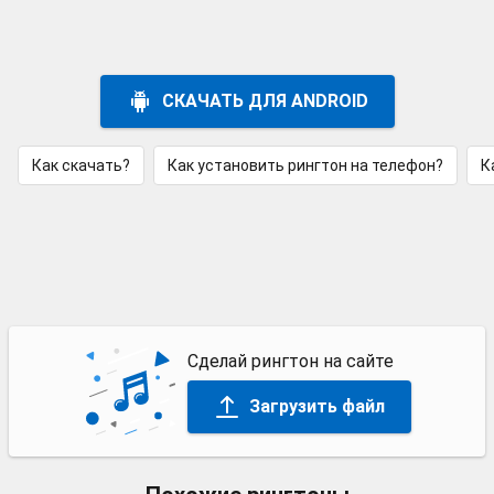
СКАЧАТЬ ДЛЯ ANDROID
Как скачать?
Как установить рингтон на телефон?
К
Сделай рингтон на сайте
Загрузить файл