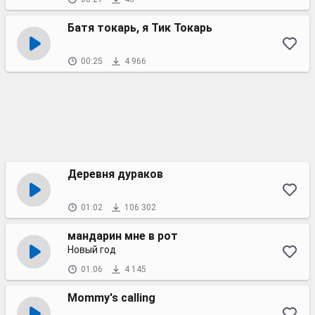
Батя токарь, я Тик Токарь
00:25
4 966
Деревня дураков
01:02
106 302
мандарин мне в рот
Новый год
01:06
4 145
Mommy's calling