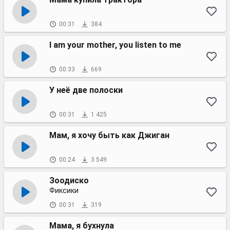
00:31
384
I am your mother, you listen to me
00:33
669
У неё две полоски
00:31
1 425
Мам, я хочу быть как Джиган
00:24
3 549
Зоодиско
Фиксики
00:31
319
Мама, я бухнула