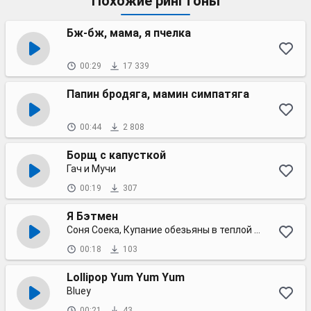
Похожие рингтоны
Бж-бж, мама, я пчелка
00:29
17 339
Папин бродяга, мамин симпатяга
00:44
2 808
Борщ с капусткой
Гач и Мучи
00:19
307
Я Бэтмен
Соня Соека, Купание обезьяны в теплой воде
00:18
103
Lollipop Yum Yum Yum
Bluey
00:21
43