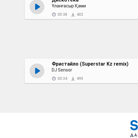
Ұланғасыр Қами
00:38
402
Фристайло (Superstar Kz remix)
DJ Sensor
00:34
495