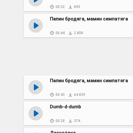
00:32
895
Папин бродяга, мамин симпатяга
00:44
2 808
Папин бродяга, мамин симпатяга
00:43
64 829
Dumb-d-dumb
00:28
374
Дискотека