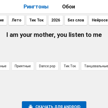
Рингтоны
Обои
ие
Лето
Тик Ток
2026
Без слов
Нейросе
I am your mother, you listen to me
сные
Приятные
Dance pop
Тик Ток
Танцевальны
СКАЧАТЬ ДЛЯ ANDROID