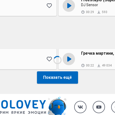
DJ Sensor
00:29
593
Гречка мартини,
00:22
49 034
Показать ещё