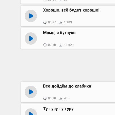
Хорошо, всё будет хорошо!
00:37
1 103
Мама, я бухнула
00:30
18 629
Все дойдём до клабика
00:20
455
Ту туру ту туру