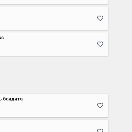
сс
ь бандита