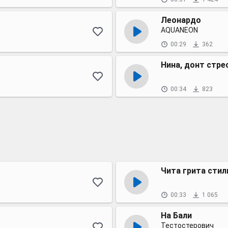
Леонардо
AQUANEON
00:29
362
Нина, донт стре
00:34
823
Чита грита стил
00:33
1 065
На Бали
Тестостерович