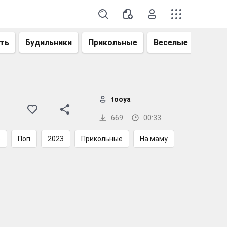
ть
Будильники
Прикольные
Веселые
Смеш
tooya
669
00:33
е
Поп
2023
Прикольные
На маму