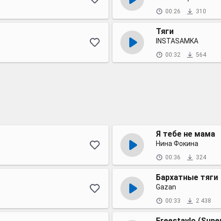
00:26
310
Тяги
INSTASAMKA
00:32
564
Я тебе не мама
Нина Фокина
00:36
324
Бархатные тяги
Gazan
00:33
2 438
Freestaylo (Supe