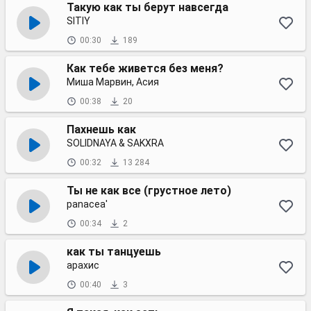
Такую как ты берут навсегда
SITIY
00:30
189
Как тебе живется без меня?
Миша Марвин, Асия
00:38
20
Пахнешь как
SOLIDNAYA & SAKXRA
00:32
13 284
Ты не как все (грустное лето)
panacea'
00:34
2
как ты танцуешь
арахис
00:40
3