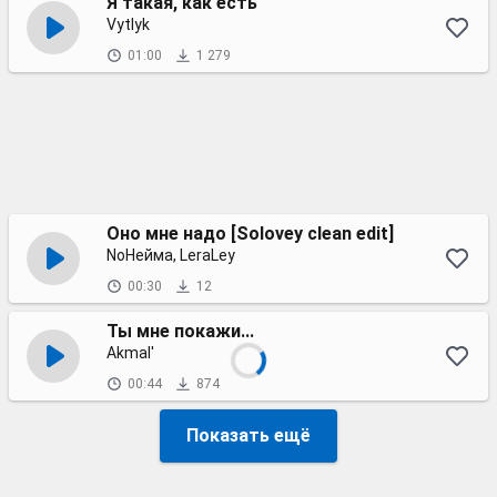
Я такая, как есть
Vytlyk
01:00
1 279
Оно мне надо [Solovey clean edit]
NoНейма, LeraLey
00:30
12
Ты мне покажи...
Akmal'
00:44
874
Показать ещё