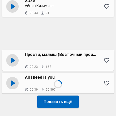
S.O.S
Айгюн Кязимова
00:43
31
Прости, малыш (Восточный проигрыш)
00:23
662
All I need is you
00:39
55 807
Показать ещё