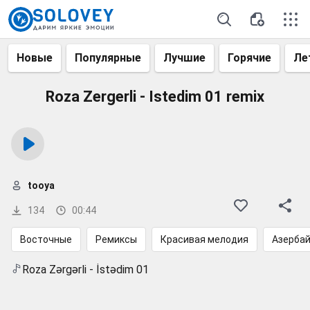
Новые
Популярные
Лучшие
Горячие
Ле
Roza Zergerli - Istedim 01 remix
tooya
134
00:44
Восточные
Ремиксы
Красивая мелодия
Азерба
Roza Zərgərli - İstədim 01