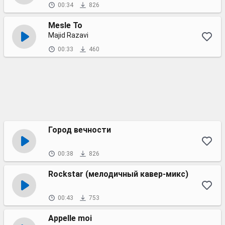
00:34
826
Mesle To
Majid Razavi
00:33
460
Город вечности
00:38
826
Rockstar (мелодичный кавер-микс)
00:43
753
Appelle moi