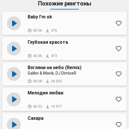
Похожие рингтоны
Baby I'm ok
00:36
375
Глубокая красота
00:36
473
Взгляни на небо (Remix)
Galibri & Mavik, DJ DimixeR
00:38
20 002
Мелодия любви
00:22
10 977
Сахара