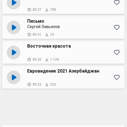
00:27
700
Письмо
Сергей Завьялов
00:31
23
Восточная красота
00:32
1 129
Евровидение 2021 Азербайджан
00:22
522