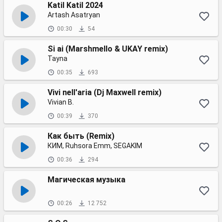
Katil Katil 2024
Artash Asatryan
00:30
54
Si ai (Marshmello & UKAY remix)
Tayna
00:35
693
Vivi nell'aria (Dj Maxwell remix)
Vivian B.
00:39
370
Как быть (Remix)
КИМ, Ruhsora Emm, SEGAKIM
00:36
294
Магическая музыка
00:26
12 752