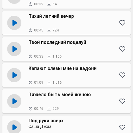
00:39
64
Тихий летний вечер
00:45
724
Твой последний поцелуй
00:33
1 166
Капают слезы мне на ладони
01:09
1 016
Тяжело быть моей женою
00:46
929
Под руки вверх
Саша Джаз