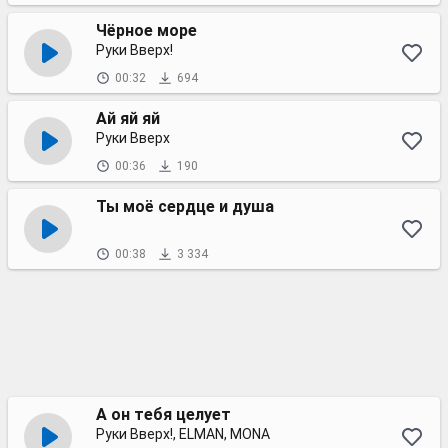
Чёрное море
Руки Вверх!
00:32
694
Ай яй яй
Руки Вверх
00:36
190
Ты моё сердце и душа
00:38
3 334
А он тебя целует
Руки Вверх!, ELMAN, MONA