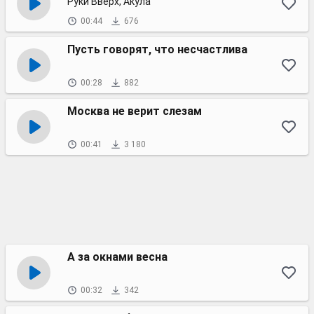
Руки Вверх, Акула
00:44
676
Пусть говорят, что несчастлива
00:28
882
Москва не верит слезам
00:41
3 180
А за окнами весна
00:32
342