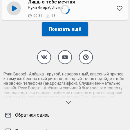
Лишь о тебе мечтая
Руки Вверх!, Zivert
00:31
68
Показать ещё
Руки Вверх! - Алёшка - крутой, невероятный, классный припев,
к тому же бесплатный рингтон, который точно подойдет тебе
на звонок телефона (андроид/айфон). Слушай внимательно
онлайн Руки Вверх! - Алёшка и скачивай быстрее эту красоту
бесплатно, пока нарезка любимой песни не играет шикарной
мелодией у каждого второго на звонке. Будь первым, кто
скачает бесплатно сей шедевр музыки и оценит по
достоинству гармоничное звучание припева Руки Вверх! -
Алёшка. Кроме того, ты можешь найти и скачать другую
Обратная связь
нарезку mp3 песни на звонок телефона, ну, или m4r мелодию
на айфон (iPhone). Уверены, ты не ошибся с выбором рингтона
Руки Вверх! - Алёшка, ведь с такой восхитительно
качественной нарезкой музыки сложно будет пропустить