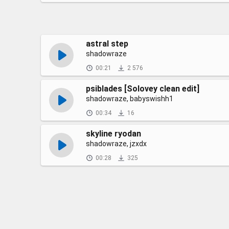
astral step
shadowraze
00:21
2 576
psiblades [Solovey clean edit]
shadowraze, babyswishh1
00:34
16
skyline ryodan
shadowraze, jzxdx
00:28
325