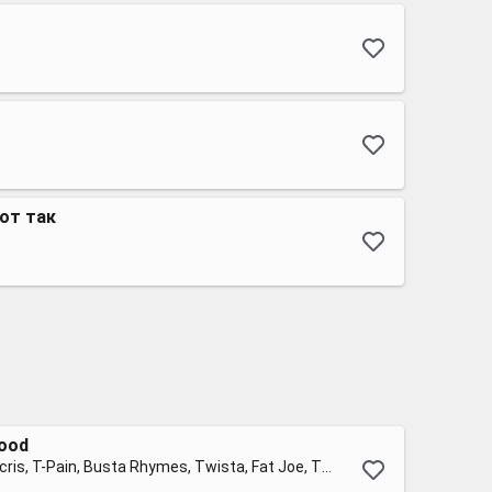
от так
ood
DJ Khaled feat. Ludacris, T-Pain, Busta Rhymes, Twista, Fat Joe, The Game