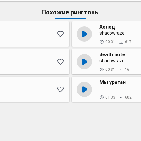
Похожие рингтоны
Холод
shadowraze
00:31
617
death note
shadowraze
00:31
16
Мы ураган
01:33
602