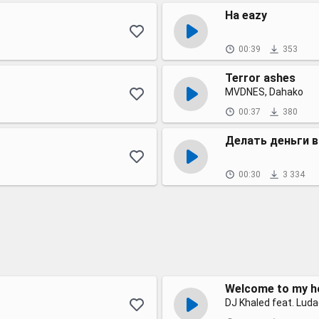
На eazy
00:39
353
Terror ashes
MVDNES, Dahako
00:37
380
Делать деньги в
00:30
3 334
Welcome to my h