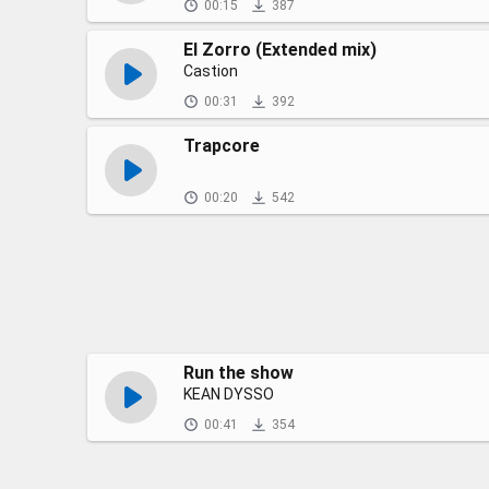
00:15
387
El Zorro (Extended mix)
Castion
00:31
392
Trapcore
00:20
542
Run the show
KEAN DYSSO
00:41
354