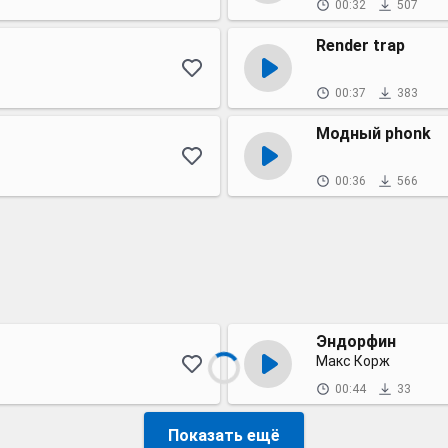
00:32
507
Render trap
00:37
383
Модный phonk
00:36
566
Эндорфин
Макс Корж
00:44
33
Показать ещё