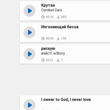
Крутая
Combat Cars
00:25
883
Изгоняющий бесов
00:59
735
рискую
вэйст!, w3bcry
00:21
1
I swear to God, I never love