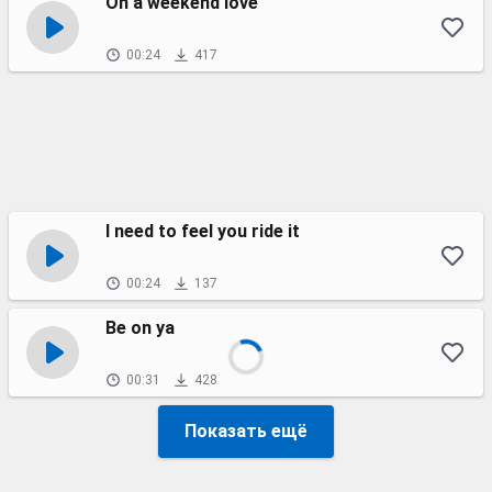
On a weekend love
00:24
417
I need to feel you ride it
00:24
137
Be on ya
00:31
428
Показать ещё