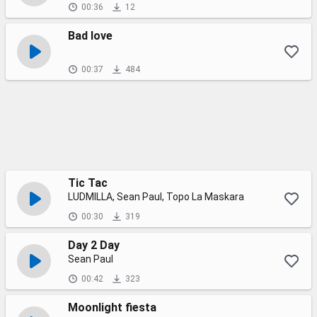
00:36
12
Bad love
00:37
484
Tic Tac
LUDMILLA, Sean Paul, Topo La Maskara
00:30
319
Day 2 Day
Sean Paul
00:42
323
Moonlight fiesta