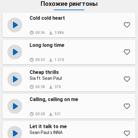
Похожие рингтоны
Cold cold heart
00:36
3 886
Long long time
00:33
1 218
Cheap thrills
Sia ft. Sean Paul
00:38
370
Calling, calling on me
00:28
521
Let it talk to me
Sean Paul x INNA