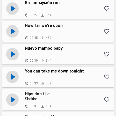
Батон-мумбатон
00:27
354
How far we're upon
00:45
460
Nuevo mambo baby
00:30
344
You can take me down tonight
00:33
502
Hips don't lie
Shakira
00:31
154