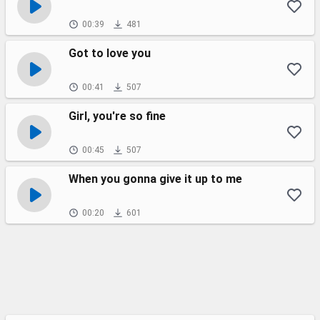
00:39
481
Got to love you
00:41
507
Girl, you're so fine
00:45
507
When you gonna give it up to me
00:20
601