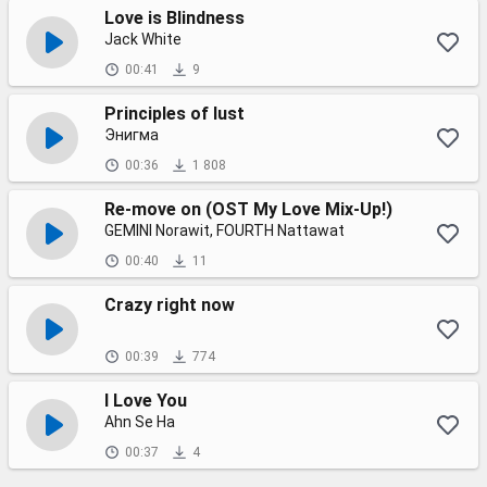
Love is Blindness
Jack White
00:41
9
Principles of lust
Энигма
00:36
1 808
Re-move on (OST My Love Mix-Up!)
GEMINI Norawit, FOURTH Nattawat
00:40
11
Crazy right now
00:39
774
I Love You
Ahn Se Ha
00:37
4