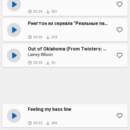
00:29
381
Рингтон из сериала "Реальные пацаны", Колян уезжает, 38 серия.
00:30
503
Out of Oklahoma (From Twisters: The Album)
Lainey Wilson
00:38
26
Feeling my bass line
00:32
456