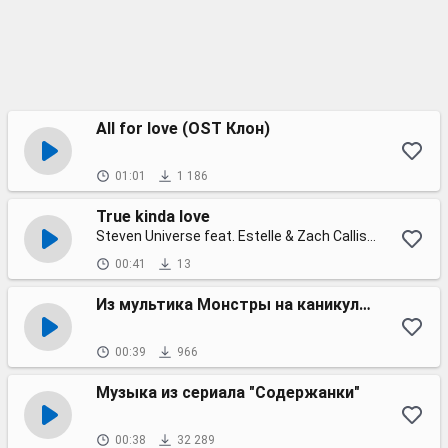
All for love (OST Клон)
01:01
1 186
True kinda love
Steven Universe feat. Estelle & Zach Callison
00:41
13
Из мультика Монстры на каникулах 3
00:39
966
Музыка из сериала "Содержанки"
00:38
32 289