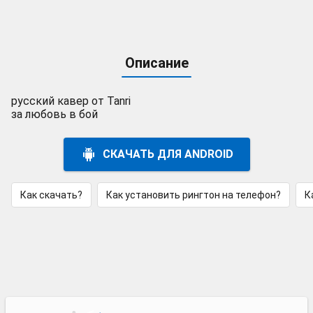
Описание
русский кавер от Tanri
за любовь в бой
СКАЧАТЬ ДЛЯ ANDROID
Как скачать?
Как установить рингтон на телефон?
К