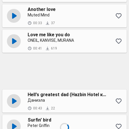
Another love
Muted Mind
00:33
37
Love me like you do
ONEIL, KANVISE, MURANA
00:41
619
Hell's greatest dad (Hazbin Hotel кавер на русском)
Даниэла
00:43
22
Surfin' bird
Peter Griffin