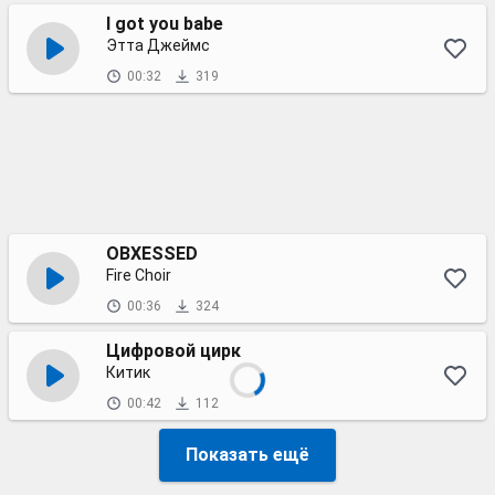
I got you babe
Этта Джеймс
00:32
319
OBXESSED
Fire Choir
00:36
324
Цифровой цирк
Китик
00:42
112
Показать ещё