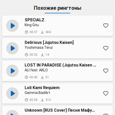
Похожие рингтоны
SPECIALZ
King Gnu
00:37
404
Delirious [Jujutsu Kaisen]
Yoshimasa Terui
00:32
14
LOST IN PARADISE (Jujutsu Kaisen ending theme song)
ALI feat. AKLO
00:40
51
Loli Kami Requiem
Gamma BadArt
00:28
313
Unknown [RUS Cover] Песня Мафую Дарованный