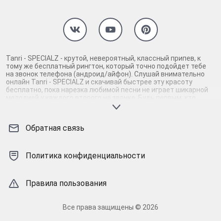
Tanri - SPECIALZ - крутой, невероятный, классный припев, к
тому же бесплатный рингтон, который точно подойдет тебе
на звонок телефона (андроид/айфон). Слушай внимательно
онлайн Tanri - SPECIALZ и скачивай быстрее эту красоту
бесплатно, пока нарезка любимой песни не играет шикарной
мелодией у каждого второго на звонке. Будь первым, кто
скачает бесплатно сей шедевр музыки и оценит по
достоинству гармоничное звучание припева Tanri - SPECIALZ.
Кроме того, ты можешь найти и скачать другую нарезку mp3
Обратная связь
песни на звонок телефона, ну, или m4r мелодию на айфон
(iPhone). Уверены, ты не ошибся с выбором рингтона Tanri -
SPECIALZ, ведь с такой восхитительно качественной нарезкой
музыки сложно будет пропустить мелодию звонка. Соловей -
Политика конфиденциальности
mp3 и m4r композиции и звуки на звонок, которые зацепят
тебя и всех вокруг. Твой телефон достоин!
Правила пользования
Все права защищены © 2026