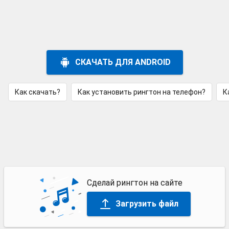
СКАЧАТЬ ДЛЯ ANDROID
Как скачать?
Как установить рингтон на телефон?
К
Сделай рингтон на сайте
Загрузить файл