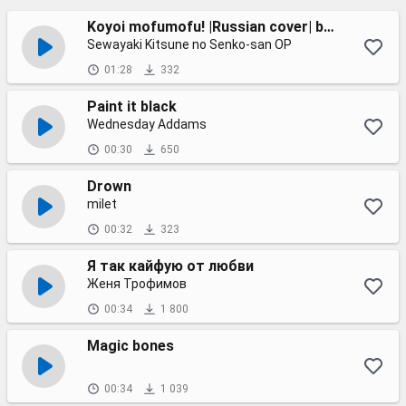
Koyoi mofumofu! |Russian cover| by Felya
Sewayaki Kitsune no Senko-san OP
01:28
332
Paint it black
Wednesday Addams
00:30
650
Drown
milet
00:32
323
Я так кайфую от любви
Женя Трофимов
00:34
1 800
Magic bones
00:34
1 039