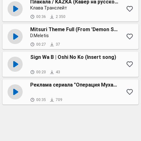
Плакала / KAZKA (Кавер на русском)
Клава Транслейт
00:36
2 350
Mitsuri Theme Full (From 'Demon Slayer')
D.Meletis
00:27
37
Sign Wa B | Oshi No Ko (Insert song)
00:20
43
Реклама сериала "Операция Мухаббат"
00:35
709