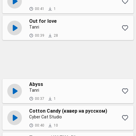
00:41
1
Out for love
Tanri
00:39
28
Abyss
Tanri
00:37
1
Cotton Candy (кавер на русском)
Cyber Cat Studio
00:40
10