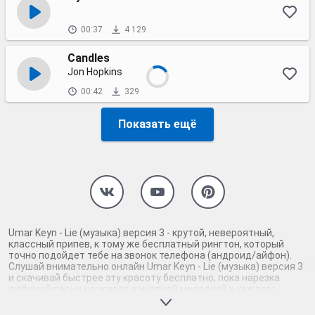
00:37
4 129
Candles
Jon Hopkins
00:42
329
Показать ещё
Umar Keyn - Lie (музыка) версия 3 - крутой, невероятный,
классный припев, к тому же бесплатный рингтон, который
точно подойдет тебе на звонок телефона (андроид/айфон).
Слушай внимательно онлайн Umar Keyn - Lie (музыка) версия 3
и скачивай быстрее эту красоту бесплатно, пока нарезка
любимой песни не играет шикарной мелодией у каждого
второго на звонке. Будь первым, кто скачает бесплатно сей
шедевр музыки и оценит по достоинству гармоничное