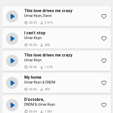
This love drives me crazy
Umar Keyn, Davvi
00:39
2 974
I can't stop
Umar Keyn
00:36
308
This love drives me crazy
Umar Keyn
00:38
1 678
My home
Umar Keyn & DNDM
00:45
469
D'octobre,
DNDM & Umar Keyn
00:34
1 581