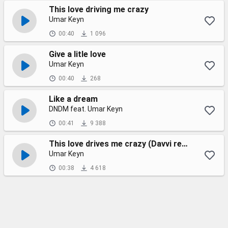
This love driving me crazy
Umar Keyn
00:40
1 096
Give a litle love
Umar Keyn
00:40
268
Like a dream
DNDM feat. Umar Keyn
00:41
9 388
This love drives me crazy (Davvi remix)
Umar Keyn
00:38
4 618