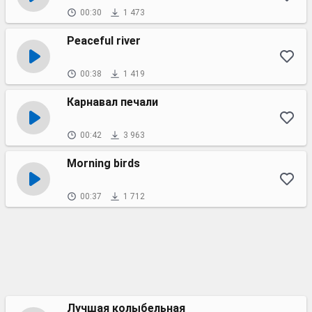
00:30
1 473
Peaceful river
00:38
1 419
Карнавал печали
00:42
3 963
Morning birds
00:37
1 712
Лучшая колыбельная