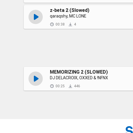
z-beta 2 (Slowed)
qaraqshy, MC LONE
00:38
4
MEMORIZING 2 (SLOWED)
DJ DELACROIX, OXXED & !NFNX
00:25
446