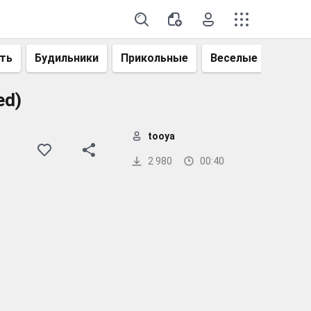
ть
Будильники
Прикольные
Веселые
Смеш
ed)
tooya
2 980
00:40