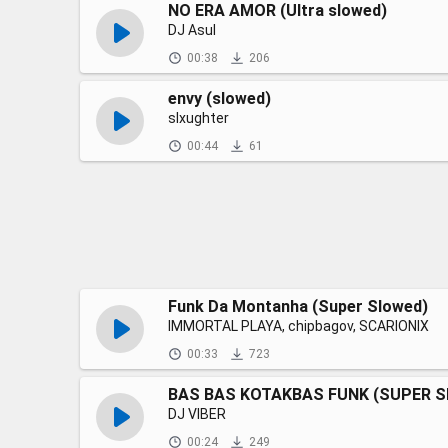
NO ERA AMOR (Ultra slowed)
DJ Asul
00:38
206
envy (slowed)
slxughter
00:44
61
Funk Da Montanha (Super Slowed)
IMMORTAL PLAYA, chipbagov, SCARIONIX
00:33
723
BAS BAS KOTAKBAS FUNK (SUPER 
DJ VIBER
00:24
249