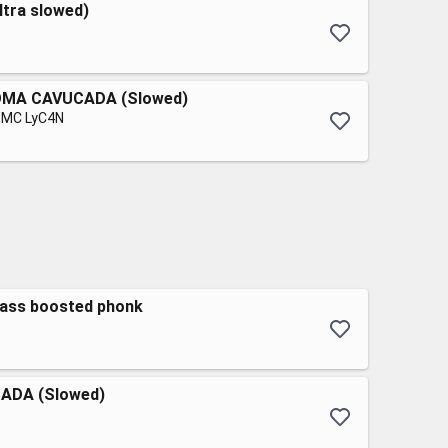
ltra slowed)
MA CAVUCADA (Slowed)
, MC LyC4N
bass boosted phonk
DA (Slowed)