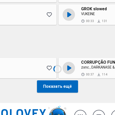
GROK slowed
VUKEINE
00:33
131
CORRUPÇÃO FUN
zxnc., DARKANASE 
00:37
114
Показать ещё