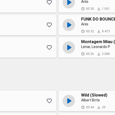
Ariis
00:30
1 051
FUNK DO BOUNCE 
Ariis
00:32
8 473
Montagem Miau (
Lenar, Leonardo P
00:26
2 080
Wild (Slowed)
Albert Brite
00:44
39