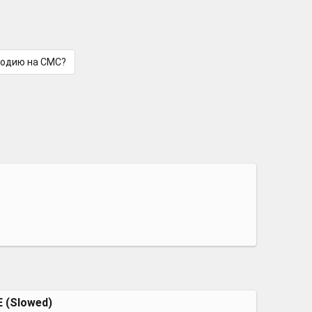
лодию на СМС?
 (Slowed)