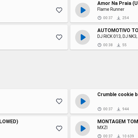
Amor Na Praia (U
Flame Runner
00:37
254
AUTOMOTIVO TO
DJ RICK 013, DJ NK3
00:38
55
Crumble cookie 
00:37
944
SLOWED)
MONTAGEM TOMA
MXZI
00:37
10 639