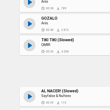
Ariis
00:38
789
GOZALO
Ariis
00:40
2 872
TIKI TIKI (Slowed)
QMIIR
00:35
4 208
AL NACER! (Slowed)
Sayfalse & Nulteex
00:39
115