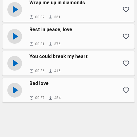
Wrap me up in diamonds
00:32
361
Rest in peace, love
00:31
376
You could break my heart
00:36
416
Bad love
00:37
484