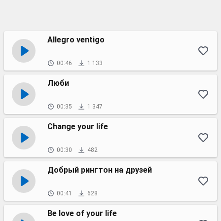
Allegro ventigo
00:46
1 133
Люби
00:35
1 347
Change your life
00:30
482
Добрый рингтон на друзей
00:41
628
Be love of your life