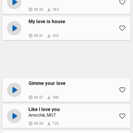
00:35
363
My love is house
00:31
332
Gimme your love
00:37
345
Like I love you
Amirchik, МОТ
00:30
725