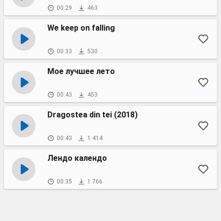
00:29
463
We keep on falling
00:33
530
Мое лучшее лето
00:43
453
Dragostea din tei (2018)
00:43
1 414
Лендо календо
00:35
1 766