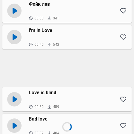
Фейк лав
00:33
341
I'm In Love
00:40
542
Love is blind
00:30
459
Bad love
00:37
484