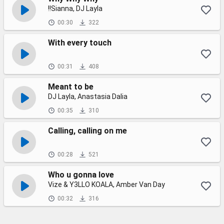
!!Sianna, DJ Layla
00:30
322
With every touch
00:31
408
Meant to be
DJ Layla, Anastasia Dalia
00:35
310
Calling, calling on me
00:28
521
Who u gonna love
Vize & Y3LLO KOALA, Amber Van Day
00:32
316