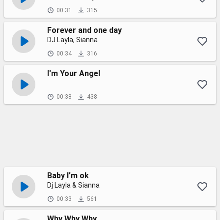
00:31
315
Forever and one day
DJ Layla, Sianna
00:34
316
I'm Your Angel
00:38
438
Baby I'm ok
Dj Layla & Sianna
00:33
561
Why Why Why