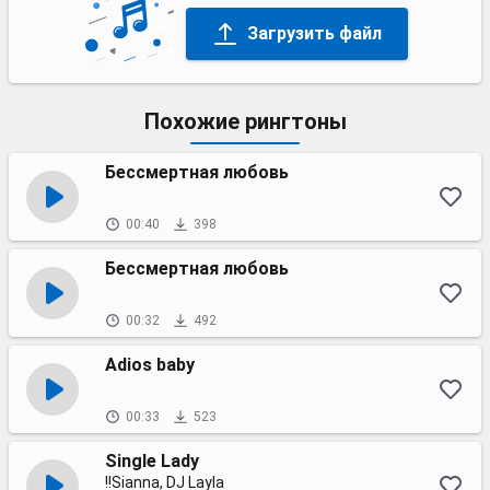
Загрузить файл
Похожие рингтоны
Бессмертная любовь
00:40
398
Бессмертная любовь
00:32
492
Adios baby
00:33
523
Single Lady
!!Sianna, DJ Layla