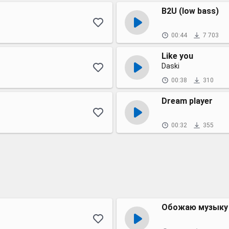
B2U (low bass)
00:44
7 703
Like you
Daski
00:38
310
Dream player
00:32
355
Обожаю музыку