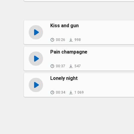
Kiss and gun
00:26
998
Pain champagne
00:37
547
Lonely night
00:34
1 069