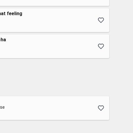
at feeling
cha
use