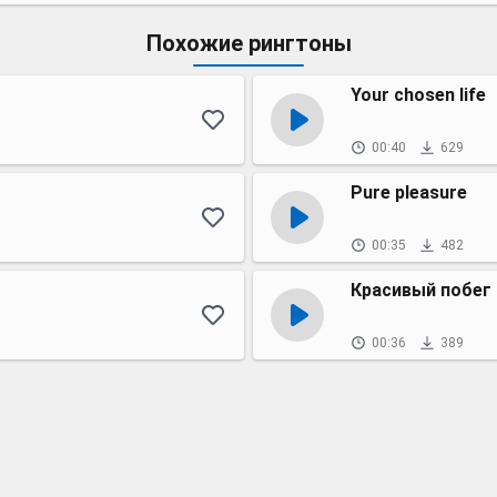
Похожие рингтоны
Your chosen life
00:40
629
Pure pleasure
00:35
482
Красивый побег
00:36
389