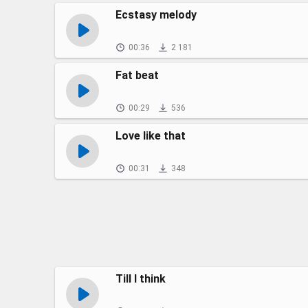
Ecstasy melody
00:36
2 181
Fat beat
00:29
536
Love like that
00:31
348
Till I think