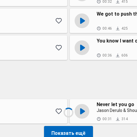
00:32
415
We got to push th
00:46
425
You know I want 
00:36
606
Never let you go
Jason Derulo & Sho
00:31
314
Показать ещё