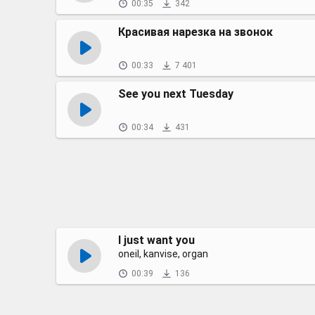
00:35
342
Красивая нарезка на звонок
00:33
7 401
See you next Tuesday
00:34
431
I just want you
oneil, kanvise, organ
00:39
136