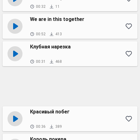
00:32
11
We are in this together
00:52
413
Клубная нарезка
00:31
468
Красивый побег
00:36
389
Король покера