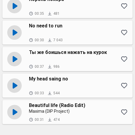
00:35
481
No need to run
00:30
7 043
Ты же боишься нажать на курок
00:37
986
My head saing no
00:33
544
Beautiful life (Radio Edit)
Maxima (DIP Project)
00:31
474