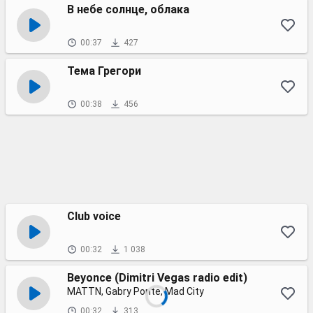
В небе солнце, облака
00:37
427
Тема Грегори
00:38
456
Club voice
00:32
1 038
Beyonce (Dimitri Vegas radio edit)
MATTN, Gabry Ponte, Mad City
00:32
313