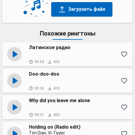
Загрузить файл
Похожие рингтоны
Латинское радио
00:54
433
Doo-doo-doo
00:36
415
Why did you leave me alone
00:31
453
Holding on (Radio edit)
Tim Dian, Vi-Tayler